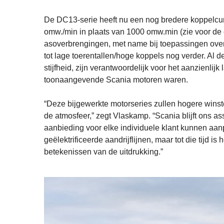
De DC13-serie heeft nu een nog bredere koppelcur
omw./min in plaats van 1000 omw.min (zie voor de e
asoverbrengingen, met name bij toepassingen over 
tot lage toerentallen/hoge koppels nog verder. Al
stijfheid, zijn verantwoordelijk voor het aanzienli
toonaangevende Scania motoren waren.
“Deze bijgewerkte motorseries zullen hogere winst
de atmosfeer,” zegt Vlaskamp. “Scania blijft ons ass
aanbieding voor elke individuele klant kunnen aan
geëlektrificeerde aandrijflijnen, maar tot die tijd i
betekenissen van de uitdrukking.”