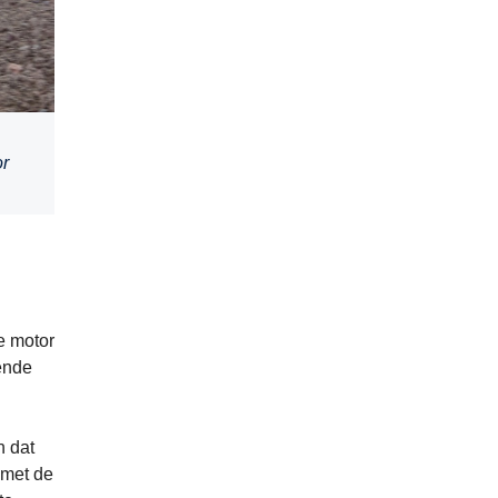
or
de motor
lende
n dat
 met de