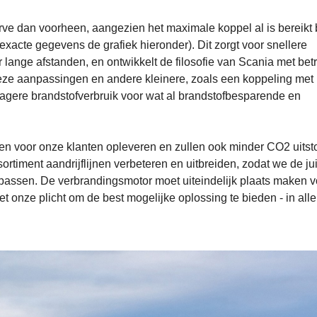
ve dan voorheen, aangezien het maximale koppel al is bereikt 
xacte gegevens de grafiek hieronder). Dit zorgt voor snellere
lange afstanden, en ontwikkelt de filosofie van Scania met bet
 deze aanpassingen en andere kleinere, zoals een koppeling met
jk lagere brandstofverbruik voor wat al brandstofbesparende en
en voor onze klanten opleveren en zullen ook minder CO2 uitsto
ortiment aandrijflijnen verbeteren en uitbreiden, zodat we de ju
passen. De verbrandingsmotor moet uiteindelijk plaats maken v
s het onze plicht om de best mogelijke oplossing te bieden - in alle