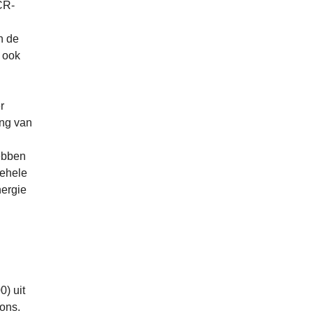
CR-
n de
s ook
r
ing van
hebben
gehele
nergie
) uit
pons.