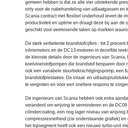
gemeen hebben is dat ze alle vier uitstekende pres
only voor de nabehandeling van uitlaatgassen en tu
Scania contract met flexibel onderhoud levert de 
productiviteit en uptime en draagt deze bij aan de 
geschikt voor veeleisende taken op markten waaro
De sterk verbeterde brandstofcijfers - tot 2 procent
inlinemotors en de DC13-motoren in dezelfde reek
de kleinste details door de ingenieurs van Scania.
koelvloeistofpompen die brandstof besparen door 
ook een variabele stuurbekrachtigingspomp, een fun
brandstofprestaties. De inlaat- en uitlaatspruitstu
te vergroten en voor een snellere respons te zorge
De ingenieurs van Scania hebben ook extra aandach
veranderd om wrijving te verminderen en de DC09 h
cilindercoating, een nog lager niveau van wrijvi
compressiesnelheid (zie onderstaande grafiek) en 
het topsegment heeft ook een nieuwe turbo-unit met 