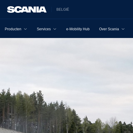
BELGIË
Producten
Services
e-Mobility Hub
Over Scania