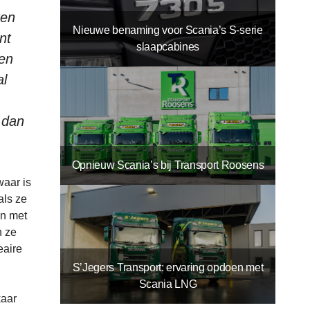
ren
Nieuwe benaming voor Scania’s S-serie
nt
slaapcabines
een
al
 dan
Opnieuw Scania’s bij Transport Roosens
waar is
als ze
en met
n ze
eaire
S’Jegers Transport: ervaring opdoen met
Scania LNG
kaar