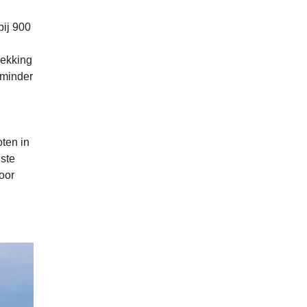
bij 900
rekking
 minder
ten in
iste
oor