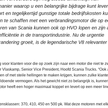
nier waarop u een belangrijke bijdrage kunt leve
en tegelijkertijd gunstige totale bedrijfskosten ku
aan te schaffen met een verbrandingsmotor die op 
oren van Scania kunnen ook op HVO lopen en zijn 
efficiëntie in de transportindustrie. Nu de urgentie
ndering groeit, is de legendarische V8 relevanter
 voor klanten voor die op zoek zijn naar een motor die niet te z
r Vlaskamp, Senior Vice President, Hoofd Scania Trucks. “Ook 
 of met steile hellingen te maken krijgen, kunnen zulke klant
doende vermogen. Als het gewicht niet zo belangrijk is, kunne
tor heeft een hoger maximaal koppel en levert op een meer lin
nsklassen: 370, 410, 450 en 500 pk. Wat deze motoren met el