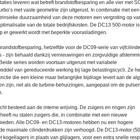
taties leveren wat betreft brandstofbesparing en alle vier met S
rbo’s met vaste geometrie zijn uitgerust. In combinatie met een
intrinsieke duurzaamheid van deze motoren een vergroting op va
optimalisatie van de totale bedrijfskosten. De DC13 500-motor i
p er gewerkt wordt met beperkte voorasladingen.
 brandstofbesparing, hetzelfde voor de DC09-serie van vijfcilinde
s - zijn behaald dankzij vernieuwingen en zorgvuldige afstemm
 Beide series worden voortaan uitgerust met variabele
middel van gereduceerde werking bij lage belastingscycli. Ze 
ctie die een kleine maar belangrijke bijdrage levert aan de al
kken zijn, net als de turbine-behuizingen, aangepast om de pulse
n.
t besteed aan de interne wrijving. De zuigers en ringen zijn
eeft nu stalen zuigers die, in combinatie met een nieuwe
ng bieden. Alle DC09- en DC13-motoren hebben nu een hogere
de maximale cilinderdrukken zijn verhoogd. De DC13-motor (500
kogellagers in plaats van glijlagers, voor een extra snelle res