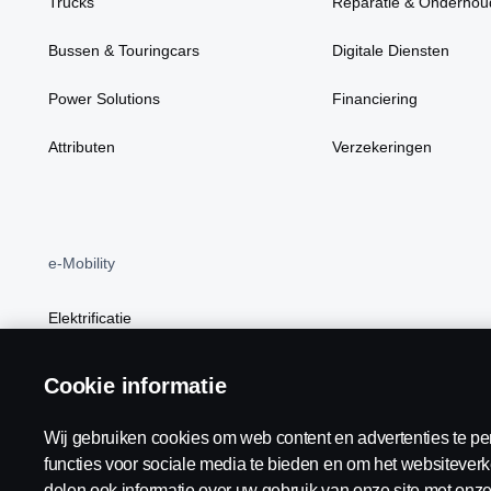
Trucks
Reparatie & Onderhou
Bussen & Touringcars
Digitale Diensten
Power Solutions
Financiering
Attributen
Verzekeringen
e-Mobility
Elektrificatie
BEV
Cookie informatie
Wij gebruiken cookies om web content en advertenties te pe
functies voor sociale media te bieden en om het websiteverk
Scania in Your Region:
België
delen ook informatie over uw gebruik van onze site met onze