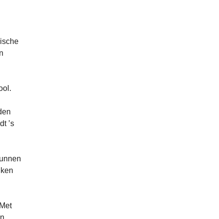
rische
n
ool.
den
t ’s
kunnen
nken
 Met
n.