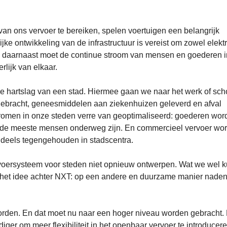
an ons vervoer te bereiken, spelen voertuigen een belangrijk
ijke ontwikkeling van de infrastructuur is vereist om zowel elekt
En daarnaast moet de continue stroom van mensen en goederen i
lijk van elkaar.
e hartslag van een stad. Hiermee gaan we naar het werk of sch
 gebracht, geneesmiddelen aan ziekenhuizen geleverd en afval
romen in onze steden verre van geoptimaliseerd: goederen wor
r de meeste mensen onderweg zijn. En commercieel vervoer word
deels tegengehouden in stadscentra.
rvoersysteem voor steden niet opnieuw ontwerpen. Wat we wel 
s het idee achter NXT: op een andere en duurzame manier nade
worden. En dat moet nu naar een hoger niveau worden gebracht.
ger om meer flexibiliteit in het openbaar vervoer te introducere