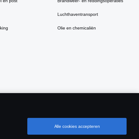
l en post
Brandweer- en reddingsoperaties
Luchthaventransport
king
Olie en chemicaliën
Alle cookies accepteren