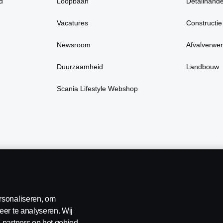
d
Loopbaan
Detailhande
Vacatures
Constructie
Newsroom
Afvalverwer
Duurzaamheid
Landbouw
Scania Lifestyle Webshop
rsonaliseren, om
eer te analyseren. Wij
 partners op het gebied