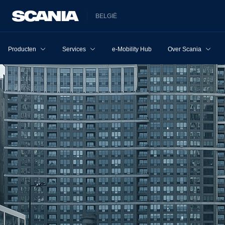
BELGIË
Producten
Services
e-Mobility Hub
Over Scania