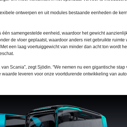
jn flexibele ontwerpen en uit modules bestaande eenheden de ker
 één samengestelde eenheid, waardoor het gewicht aanzienlij
nder de vloer geplaatst, waardoor anders niet gebruikte ruimte 
 Met een laag voertuiggewicht van minder dan acht ton wordt he
eschat.
 van Scania”, zegt Sjödin. “We nemen nu een gigantische stap v
re waarde leveren voor onze voortdurende ontwikkeling van au