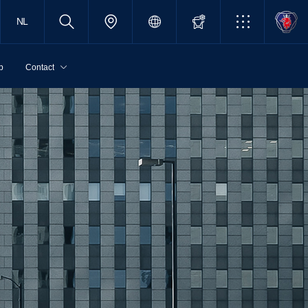
NL
p
Contact