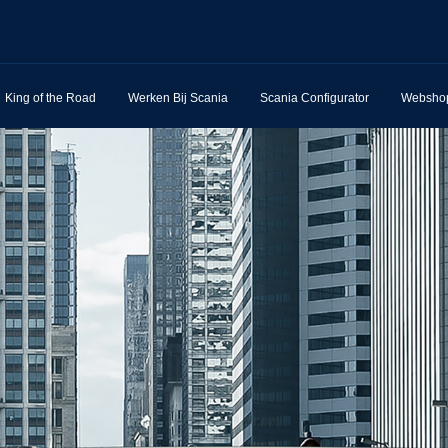
King of the Road
Werken Bij Scania
Scania Configurator
Websho