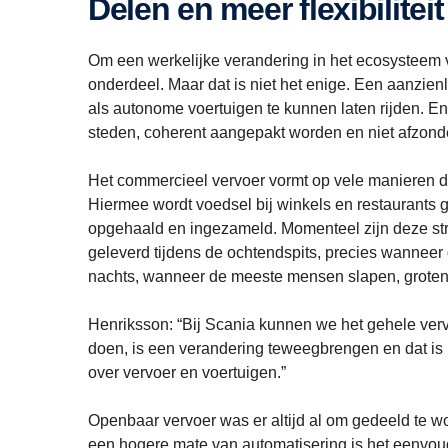
Delen en meer flexibiliteit
Om een werkelijke verandering in het ecosysteem v
onderdeel. Maar dat is niet het enige. Een aanzienl
als autonome voertuigen te kunnen laten rijden. 
steden, coherent aangepakt worden en niet afzonder
Het commercieel vervoer vormt op vele manieren d
Hiermee wordt voedsel bij winkels en restaurants
opgehaald en ingezameld. Momenteel zijn deze st
geleverd tijdens de ochtendspits, precies wannee
nachts, wanneer de meeste mensen slapen, groten
Henriksson: “Bij Scania kunnen we het gehele ve
doen, is een verandering teweegbrengen en dat i
over vervoer en voertuigen.”
Openbaar vervoer was er altijd al om gedeeld te 
een hogere mate van automatisering is het eenvoudi