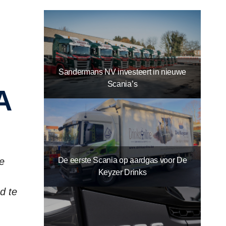
Sandermans NV investeert in nieuwe
Scania’s
A
De eerste Scania op aardgas voor De
e
Keyzer Drinks
d te