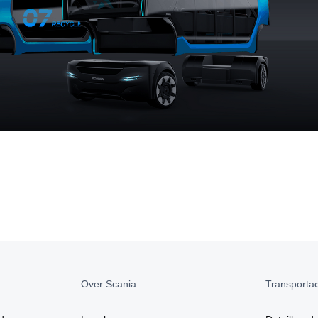
Over Scania
Transportact