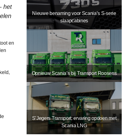
– het
Nieuwe benaming voor Scania’s S-serie
elen
slaapcabines
toot en
den
keld,
Opnieuw Scania’s bij Transport Roosens
de
S’Jegers Transport: ervaring opdoen met
Scania LNG