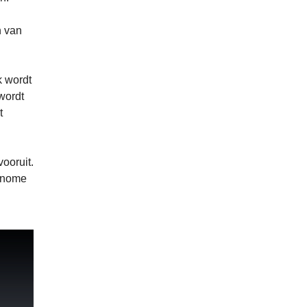
n van
k wordt
wordt
t
ooruit.
tonome