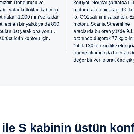
mizdir. Dondurucu ve
koruyor. Normal şartlarda Eu
bı, yatar koltuklar, kabin içi
motora sahip bir araç 100 k
atmaları, 1.000 mm’ye kadar
kg CO2salınımı yaparken, E
tilebilen bir yatak ya da 800
motorlu Scania Streamline
bulan üst yatak opsiyonu…
araçlarda bu oran yüzde 9.1
sürücülerin konforu için.
oranında düşerek 77 kg’a ini
Yıllık 120 bin km’lik sefer gö
önüne alındığında bu oran d
değer bir veri olarak öne çıkı
i ile S kabinin üstün ko