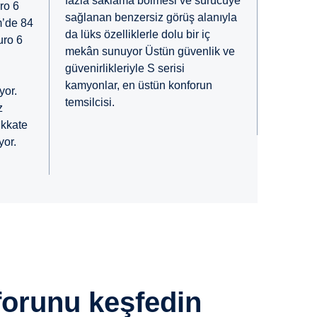
fazla saklama bölmesi ve sürücüye
ro 6
sağlanan benzersiz görüş alanıyla
m’de 84
da lüks özelliklerle dolu bir iç
uro 6
mekân sunuyor Üstün güvenlik ve
güvenirlikleriyle S serisi
kamyonlar, en üstün konforun
yor.
temsilcisi.
z
ikkate
yor.
nforunu keşfedin