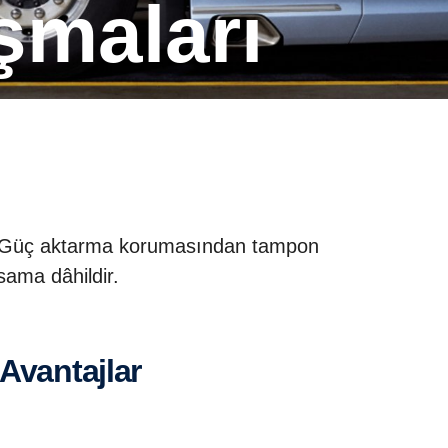
şmaları
ir. Güç aktarma korumasından tampon
ama dâhildir.
Avantajlar