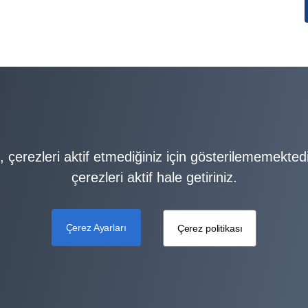
olitikası
k, çerezleri aktif etmediğiniz için gösterilememektedi
çerezleri aktif hale getiriniz.
Çerez Ayarları
Çerez politikası