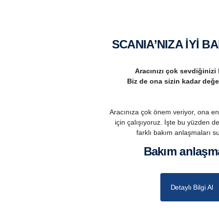
ri
a
kt
SCANIA’NIZA İYİ B
if
et
Aracınızı çok sevdiğinizi 
Biz de ona sizin kadar değe
m
e
di
Aracınıza çok önem veriyor, ona en 
için çalışıyoruz. İşte bu yüzden de
ği
farklı bakım anlaşmaları s
ni
bakım anlaşma
z
iç
in
Detaylı Bilgi Al
g
ö