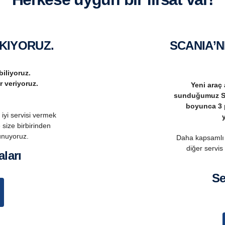
AKIYORUZ.
SCANIA’NIZ HEP YENİ KALSIN
biliyoruz.
r veriyoruz.
Yeni araç 
sunduğumuz Sca
boyunca 3 
iyi servisi vermek
y
 size birbirinden
unuyoruz.
Daha kapsamlı 
diğer servis 
ları
s