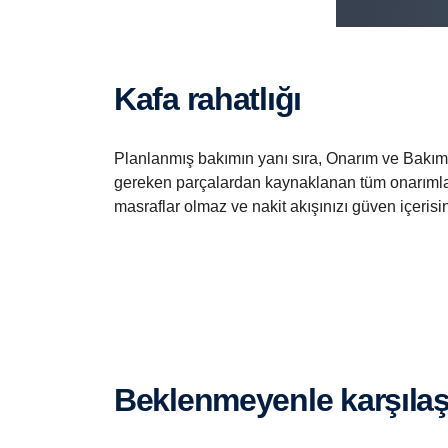
n
ç
e
Kafa rahatlığı
r
e
Planlanmış bakımın yanı sıra, Onarım ve Bakım 
zl
gereken parçalardan kaynaklanan tüm onarımlar
e
masraflar olmaz ve nakit akışınızı güven içerisin
ri
a
kt
if
h
al
Beklenmeyenle karşılaş
e
g