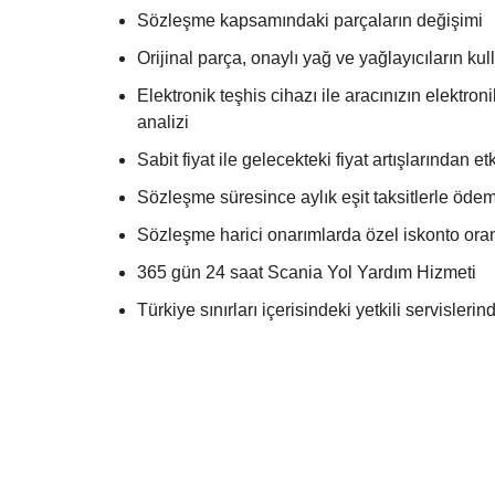
Sözleşme kapsamındaki parçaların değişimi
Orijinal parça, onaylı yağ ve yağlayıcıların kul
Elektronik teşhis cihazı ile aracınızın elektron
B
analizi
u
Sabit fiyat ile gelecekteki fiyat artışlarından 
iç
Sözleşme süresince aylık eşit taksitlerle öde
e
Sözleşme harici onarımlarda özel iskonto oran
ri
365 gün 24 saat Scania Yol Yardım Hizmeti
k,
Türkiye sınırları içerisindeki yetkili servisler
ç
e
r
e
zl
e