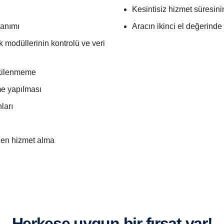
Kesintisiz hizmet süresini
lanımı
Aracın ikinci el değerinde
ik modüllerinin kontrolü ve veri
etkilenmeme
me yapılması
ları
inden hizmet alma
Herkese uygun bir fırsat var!