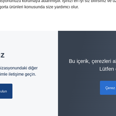
syonunuzu korumaya adanmıştır. İşinizi en iyi siz bilirsiniz ve 
gorta ürünleri konusunda size yardımcı olur.
uz
Bu içerik, çerezleri 
nizasyonundaki diğer
Lütfen ç
imle iletişime geçin.
Çerez 
bulun