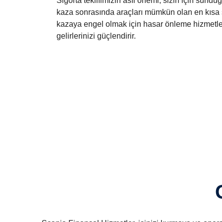
Sigorta teklifimizin asıl önemi, sizin için sundu
kaza sonrasında araçları mümkün olan en kısa s
kazaya engel olmak için hasar önleme hizmetleri 
gelirlerinizi güçlendirir.