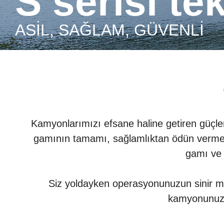
S serisi te
ASIL, SAĞLAM, GÜVENLI
Kamyonlarımızı efsane haline getiren güçleri 
gamının tamamı, sağlamlıktan ödün vermeden 
gamı ve 
Siz yoldayken operasyonunuzun sinir me
kamyonunuzu