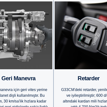
Geri Manevra
Retarder
anevra için geri vites yerine
G33CM'deki retarder, yeni
lanet dişli kullanılmıştır. Bu
ve iyileştirilmiştir; 600 d
, 30 km/sa'lik hızlara kadar
altındaki kardan mili hızla
ri geri gidişlerde sekiz farklı
artık 4.700 Nm'lik tork