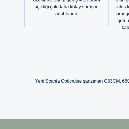
açıklığı çok daha kolay sürüşün
vites 
anahtarıdır.
örneği
geri 
kal
Yeni Scania Opticruise şanzıman G33CM, 660 bg'