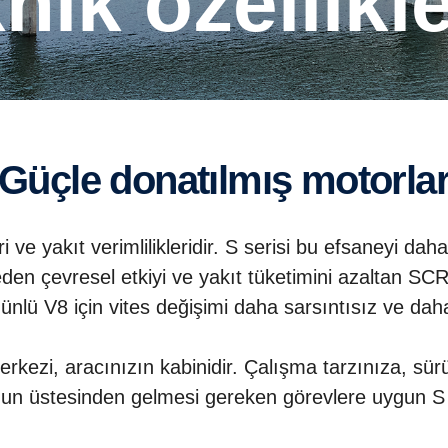
knik özellikle
Güçle donatılmış motorla
ve yakıt verimlilikleridir. S serisi bu efsaneyi dah
çevresel etkiyi ve yakıt tüketimini azaltan SCR te
ünlü V8 için vites değişimi daha sarsıntısız ve daha 
rkezi, aracınızın kabinidir. Çalışma tarzınıza, 
n üstesinden gelmesi gereken görevlere uygun S k