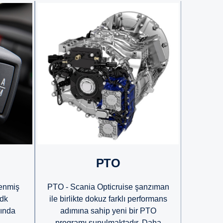
PTO
lenmiş
PTO - Scania Opticruise şanzıman
/dk
ile birlikte dokuz farklı performans
rında
adımına sahip yeni bir PTO
programı sunulmaktadır. Daha