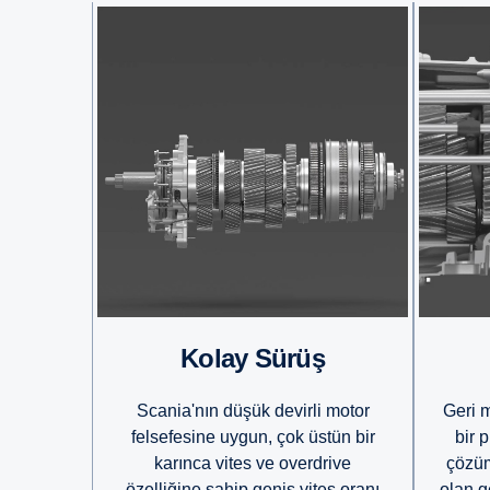
Kolay Sürüş
Scania'nın düşük devirli motor
Geri m
felsefesine uygun, çok üstün bir
bir p
karınca vites ve overdrive
çözüm
özelliğine sahip geniş vites oranı
olan ge