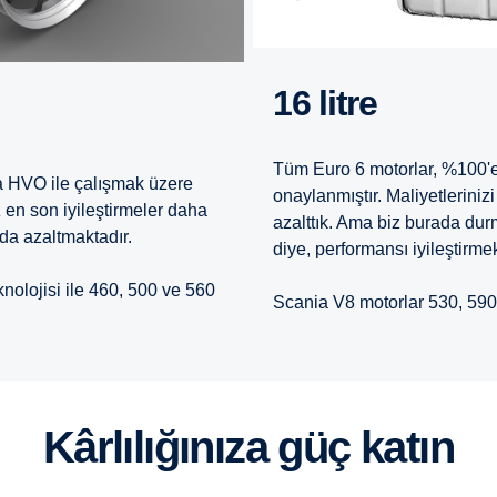
16 litre
Tüm Euro 6 motorlar, %100'
a HVO ile çalışmak üzere
onaylanmıştır. Maliyetleriniz
z en son iyileştirmeler daha
azalttık. Ama biz burada dur
nda azaltmaktadır.
diye, performansı iyileştirm
eknolojisi ile 460, 500 ve 560
Scania V8 motorlar 530, 590
Kârlılığınıza güç katın