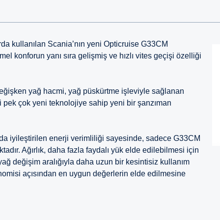
larda kullanılan Scania’nın yeni Opticruise G33CM
l konforun yanı sıra gelişmiş ve hızlı vites geçişi özelliği
; değişken yağ hacmi, yağ püskürtme işleviyle sağlanan
i pek çok yeni teknolojiye sahip yeni bir şanzıman
a iyileştirilen enerji verimliliği sayesinde, sadece G33CM
tadır. Ağırlık, daha fazla faydalı yük elde edilebilmesi için
n yağ değişim aralığıyla daha uzun bir kesintisiz kullanım
konomisi açısından en uygun değerlerin elde edilmesine