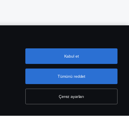
Kabul et
Tümünü reddet
tni
Çerez Ayarları
Çerez ayarları
aeli, Tel: +90 262 676