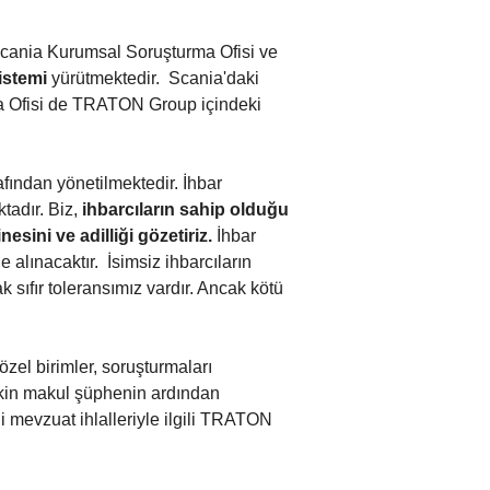
cania Kurumsal Soruşturma Ofisi ve
sistemi
yürütmektedir. Scania'daki
rma Ofisi de TRATON Group içindeki
afından yönetilmektedir. İhbar
tadır. Biz,
ihbarcıların sahip olduğu
esini ve adilliği gözetiriz.
İhbar
e alınacaktır. İsimsiz ihbarcıların
 sıfır toleransımız vardır. Ancak kötü
el birimler, soruşturmaları
işkin makul şüphenin ardından
di mevzuat ihlalleriyle ilgili TRATON