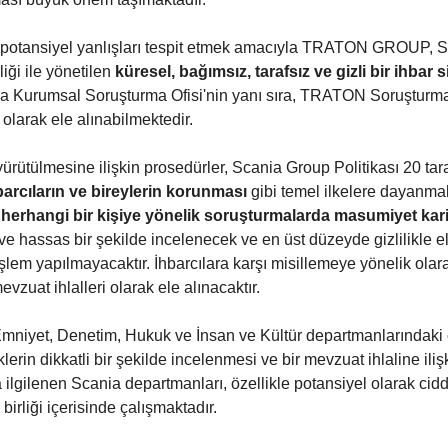
 potansiyel yanlışları tespit etmek amacıyla TRATON GROUP, S
iği ile yönetilen
küresel, bağımsız, tarafsız ve gizli bir ihbar 
Scania Kurumsal Soruşturma Ofisi'nin yanı sıra, TRATON Soruştu
 olarak ele alınabilmektedir.
yürütülmesine ilişkin prosedürler, Scania Group Politikası 20 tar
arcıların ve bireylerin korunması
gibi temel ilkelere dayanmak
li herhangi bir kişiye yönelik soruşturmalarda masumiyet karin
lı ve hassas bir şekilde incelenecek ve en üst düzeyde gizlilikle el
şlem yapılmayacaktır. İhbarcılara karşı misillemeye yönelik olarak
evzuat ihlalleri olarak ele alınacaktır.
niyet, Denetim, Hukuk ve İnsan ve Kültür departmanlarındaki öz
rin dikkatli bir şekilde incelenmesi ve bir mevzuat ihlaline il
a ilgilenen Scania departmanları, özellikle potansiyel olarak cid
birliği içerisinde çalışmaktadır.