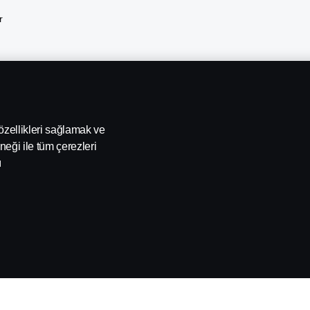
r
 özellikleri sağlamak ve
neği ile tüm çerezleri
ı
ania İhbar Hattı
Scania Çerez Politikası
Scania Aydınlatma Me
r. Şekerpınar Mahallesi Anadolu Caddesi No:45 D, PK:41420 Çayırova, Koc