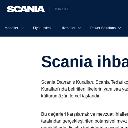
TÜRKİYE
Modeller
Fiyat Listesi
Hizmetler
Power Solutions
Scania ihb
Scania Davranış Kuralları, Scania Tedarikç
Kuralları'nda belirtilen ilkelerin yanı sıra
kültürümüzün temel taşlarıdır.
Bu değerleri karşılamak ve mevzuat ihlaller
tarafından gerçekleştirilen potansiyel mevz
gerektiğinde disiplin tedbirlerinin uygula