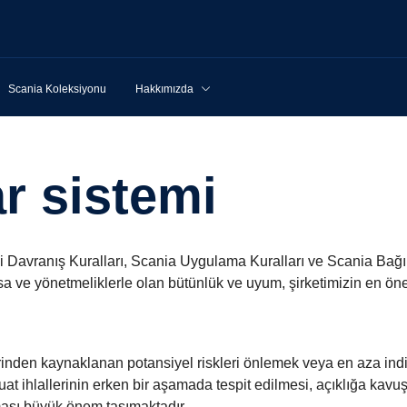
Scania Koleksiyonu
Hakkımızda
ar sistemi
i Davranış Kuralları, Scania Uygulama Kuralları ve Scania Bağı
 yasa ve yönetmeliklerle olan bütünlük ve uyum, şirketimizin en ön
inden kaynaklanan potansiyel riskleri önlemek veya en aza indir
uat ihlallerinin erken bir aşamada tespit edilmesi, açıklığa kav
nması büyük önem taşımaktadır.