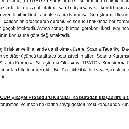
manın sonuçları TRATON Soruşturma Ofisi tarafından hukuki olar
az ciddi bir mevzuat ihlaline işaret ediyorsa vaka, kendi başına
evredilebilmektedir ancak Scania Kurumsal Soruşturma Ofisi'nd
gili çalışanlar, prosedürün durumu ve sonucu hakkında her zam
e geçebilmektedir. Ayrıca sonuç, bilmesi gereken ilkesi uyarın
edürün konusuna göre değişmektedir.
gili riskler ve ihlaller de dahil olmak üzere, Scania Tedarikçi D
iler ve diğer üçüncü taraflarca potansiyel ihlalleri, Scania Ku
r. Scania Kurumsal Soruşturma Ofisi veya TRATON Soruşturma Ofi
anları bilgilendirecektir. Bu, özellikle ihlalleri ve/veya riskle
dir.
P Şikayet Prosedürü Kuralları'na
buradan ulaşabilirsiniz
korunması ve insan haklarına saygı gösterilmesi konusunda kurul