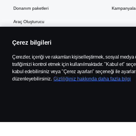
Donanım paketleri
Kampanyala
Araç Oluşturucu
Çerez bilgileri
Bölge:
TÜRKİYE
Çerezler, içeriği ve rakamları kişiselleştirmek, sosyal medya
trafiğimizi kontrol etmek için kullanılmaktadır. "Kabul et" seçe
kabul edebilirsiniz veya "Çerez ayarları" seçeneği ile ayarlar
düzenleyebilirsiniz.
Gizliliğiniz hakkında daha fazla bilgi
Kullanım Şartları ve Gizlilik Politikası
Çerez Politikası
Sc
© Bu site Doğuş Otomotiv Servis ve Ticaret Anonim Şirketi’ne aitti
9090. Scania Türkiye 2026