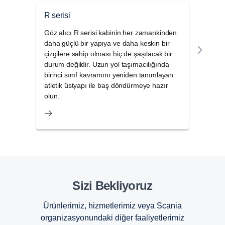
R serisi
S ser
Göz alıcı R serisi kabinin her zamankinden
S ser
daha güçlü bir yapıya ve daha keskin bir
sefer
çizgilere sahip olması hiç de şaşılacak bir
da yü
durum değildir. Uzun yol taşımacılığında
orta
birinci sınıf kavramını yeniden tanımlayan
ve ge
atletik üstyapı ile baş döndürmeye hazır
lüks 
olun.
Sizi Bekliyoruz
Ürünlerimiz, hizmetlerimiz veya Scania
organizasyonundaki diğer faaliyetlerimiz