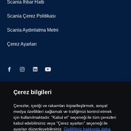
Scania İhbar Hattı
Scania Çerez Politikası
Scania Aydınlatma Metni
Çerez Ayarları
Çerez bilgileri
© Bu site Doğuş Otomotiv Servis ve Ticaret Anonim
Şirketi’ne aittir. Şekerpınar Mahallesi Anadolu
Caddesi No:45 D, PK:41420 Çayırova, Kocaeli, Tel:
Çerezler, içeriği ve rakamları kişiselleştirmek, sosyal
+90 262 676 9090. Scania Türkiye 2026
medya özellikleri sağlamak ve trafiğimizi kontrol etmek
için kullanılmaktadır. "Kabul et" seçeneği ile tüm çerezleri
kabul edebilirsiniz veya "Çerez ayarları" seçeneği ile
ayarları düzenleyebilirsiniz.
Gizliliğiniz hakkında daha