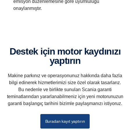
emisyon düzenlemesine göre uyumluluğu
yakıt optimizasyonlu/uyumluluğu bulunmayan motorlardan, ABD
onaylanmıştır.
Tier 4f uyumlu modellere kadar uzanır.
Destek için motor kaydınızı
yaptırın
Makine parkınız ve operasyonunuz hakkında daha fazla
bilgi edinerek hizmetlerimizi size özel olarak tasarlarız.
Bu nedenle ve birlikte sunulan Scania garanti
teminatlarından yararlanabilmeniz için yeni motorunuzun
garanti başlangıç tarihini bizimle paylaşmanızı istiyoruz.
Buradan kayıt yaptırın