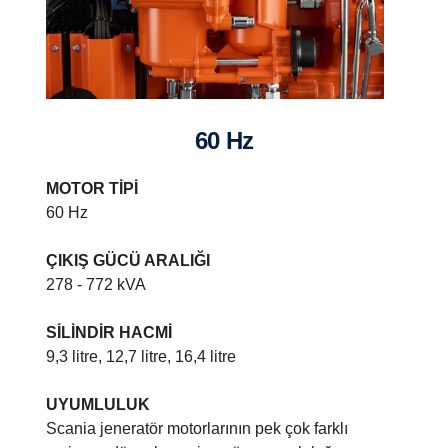
60 Hz
MOTOR TİPİ
60 Hz
ÇIKIŞ GÜCÜ ARALIĞI
278 - 772 kVA
SİLİNDİR HACMİ
9,3 litre, 12,7 litre, 16,4 litre
UYUMLULUK
Jeneratör sistemlerinin teknik özellikleri
Scania jeneratör motorlarının pek çok farklı
En yeni motor platformumuzun üzerine inşa edilmiş olan bu seri,