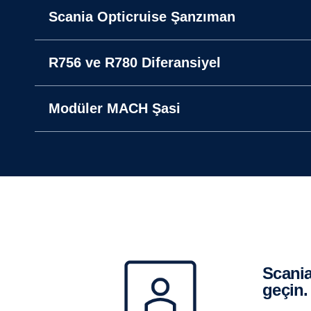
Scania Opticruise Şanzıman
R756 ve R780 Diferansiyel
Modüler MACH Şasi
Scania Super hakkında daha fazla bilgi almak için Yetkili Satıcılar ile iletişime
geçin.