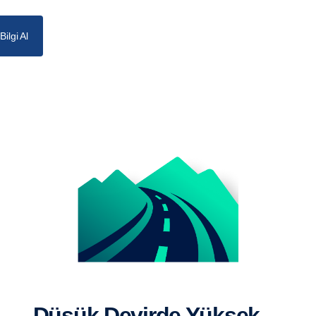
ilgi Al
düşük Devirde Yüksek