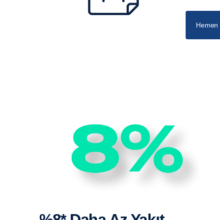
Hemen B
%8* Daha Az Yakıt