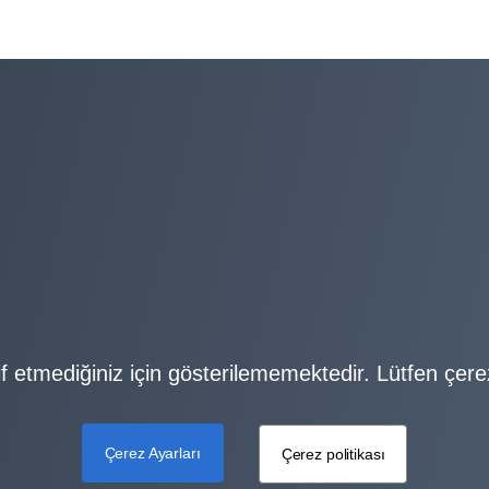
if etmediğiniz için gösterilememektedir. Lütfen çerezl
Çerez Ayarları
Çerez politikası