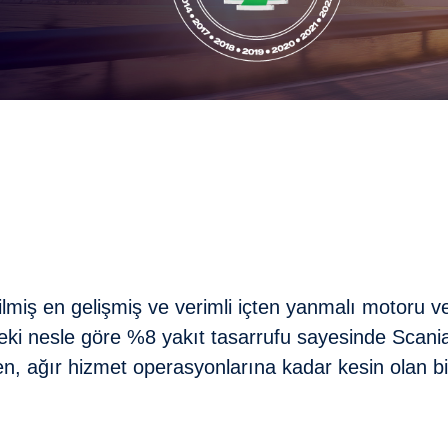
ilmiş en gelişmiş ve verimli içten yanmalı motoru v
ceki nesle göre %8 yakıt tasarrufu sayesinde Scania
eden, ağır hizmet operasyonlarına kadar kesin olan b