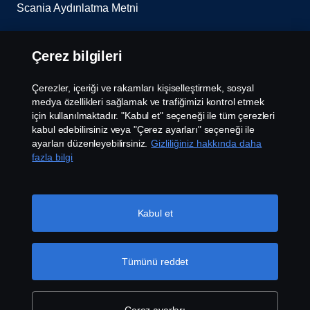
Scania Aydınlatma Metni
Çerez Ayarları
Çerez bilgileri
Çerezler, içeriği ve rakamları kişiselleştirmek, sosyal
medya özellikleri sağlamak ve trafiğimizi kontrol etmek
için kullanılmaktadır. "Kabul et" seçeneği ile tüm çerezleri
kabul edebilirsiniz veya "Çerez ayarları" seçeneği ile
ayarları düzenleyebilirsiniz.
Gizliliğiniz hakkında daha
fazla bilgi
© Bu site Doğuş Otomotiv Servis ve Ticaret Anonim
Şirketi’ne aittir. Şekerpınar Mahallesi Anadolu
Caddesi No:45 D, PK:41420 Çayırova, Kocaeli, Tel:
+90 262 676 9090. Scania Türkiye 2026
Kabul et
Tümünü reddet