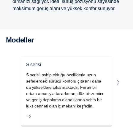
olmanızı sağlıyor. İdeal sürüş pozisyonu sayesinde
maksimum görüş alanı ve yüksek konfor sunuyor.
Modeller
S serisi
P ser
S serisi, sahip olduğu özelliklerle uzun
Scani
seferlerdeki sürücü konforu çıtasını daha
Şehir
da yükseklere çıkarmaktadır. Ferah bir
için 
ortam amacıyla tasarlanan, düz bir zemine
zorlu
ve geniş depolama olanaklarına sahip bir
kanıt
lüks cenneti olan iç mekanı keşfedin.