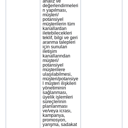
analiz ve
değerlendirmeleri
n yapılması,
müşteri/
potansiyel
müşterilerin tüm
kanallardan
iletebilecekleri
teklif, bilgi ve geri
aranma talepleri
için sunulan
iletişim
kanallarından
müşteri/
potansiyel
müşterilere
ulaşılabilmesi,
müşteri/potansiye
l müşteri ilişkileri
yönetiminin
sağlanması,
üyelik işlemleri
süreçlerinin
planlanması
ve/veya icrası,
kampanya,
promosyon,
yarışma, sadakat