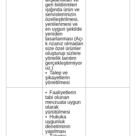
geri bildirimleri
ışığında ürün ve
servislerimizin
özelleştirilmesi,
yenilenmesi ve
en uygun şekilde
yeniden
tasarlanması (Açı
k rızanız olmadan
size özel ürünler
oluşturup sizlere
yönelik tanıtım
gerçekleştirmiyor
uz.)
• Talep ve
şikayetlerin
yönetilmesi
• Faaliyetlerin
tabi olunan
mevzuata uygun
olarak
yürütülmesi
• Hukuka
uygunluk
denetiminin
yapılması