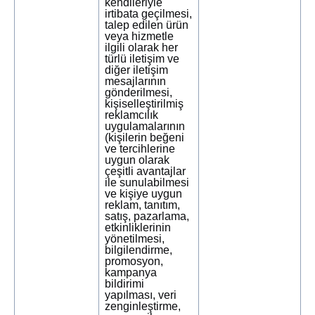
kendileriyle
irtibata geçilmesi,
talep edilen ürün
veya hizmetle
ilgili olarak her
türlü iletişim ve
diğer iletişim
mesajlarının
gönderilmesi,
kişiselleştirilmiş
reklamcılık
uygulamalarının
(kişilerin beğeni
ve tercihlerine
uygun olarak
çeşitli avantajlar
ile sunulabilmesi
ve kişiye uygun
reklam, tanıtım,
satış, pazarlama,
etkinliklerinin
yönetilmesi,
bilgilendirme,
promosyon,
kampanya
bildirimi
yapılması, veri
zenginleştirme,