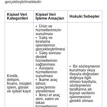
gerçekleştirilmektedir:
Kişisel Veri
Kişisel Veri
Hukuki Sebepler
Kategorileri
İşleme Amaçları
• Ürün ve
hizmetlerimizin
sunulması
• Satış ve
kiralama
işlemlerinin
gerçekleştirilmesi
• Satış sonrası
destek
hizmetlerinin
sağlanması
• Bir sözleşmenin
• Asistans
kurulması veya
hizmetlerinin
ifasıyla doğrudan
Kimlik,
sunulması
doğruya ilgili
iletişim,
• İkame araç
olması kaydıyla,
finans, müşteri
tahsis
sözleşmenin
işlem, görsel
süreçlerinin
taraflarına ait
ve işitsel kayıt
yönetilmesi
kişisel verilerin
• İkinci el araç
işlenmesinin
alım, satım ve
gerekli olması
takas
hizmetlerinin