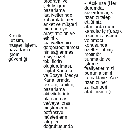
programı ve
• Açık rıza (Her
çekiliş gibi
durumda,
pazarlama
sizlerden açık
faaliyetlerinde
rızanızı talep
kullanılabilmesi,
ettiğimiz
anket ve müşteri
alanlarda (tüm
memnuniyeti
kanallar için), açık
araştırmaları ve
Kimlik,
rızanın kapsamı
etkinlik
iletişim,
ve amacı
faaliyetlerinin
müşteri işlem,
konusunda
gerçekleştirilmesi
pazarlama,
özelleştirilmiş
nin sağlanması,
işlem
metinler
kişiye özel
güvenliği
sunmakta ve
tekliflerin
işleme
oluşturulması,
faaliyetlerimizi
Dijital Kanallar
bununla sınırlı
ve Sosyal Medya
tutmaktayız. Açık
Kanallarında
rızanızı her
reklam, tanıtım,
zaman geri
pazarlama
alabilirsiniz.)
aktivitelerinin
planlanması
ve/veya icrası,
müşterilerin/
potansiyel
müşterilerin
talepleri
doğrultusunda