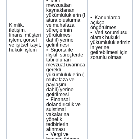
• Mali
mevzuattan
kaynaklanan
yükümlülüklerin (f
• Kanunlarda
atura oluşturma
açıkça
Kimlik,
ve muhafaza
öngörülmesi
iletişim,
süreçlerinin
• Veri sorumlusu
finans, müşteri
yürütülmesi
olarak hukuki
işlem, görsel
dahil) yerine
yükümlülüklerimiz
ve işitsel kayıt,
getirilmesi
in yerine
hukuki işlem
• Sigorta ile
getirebilmesi için
ilişkili süreçlerde
zorunlu olması
tabi olunan
mevzuat uyarınca
gerekli
yükümlülüklerin (
muhafaza ve
paylaşım
dahil) yerine
getirilmesi
• Finansal
dolandırıcılık ve
suistimal
vakalarına
yönelik
tedbirlerin
alınması
• Vergi ve