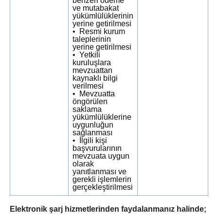
benzeri ödeme
ve mutabakat
yükümlülüklerinin
yerine getirilmesi
• Resmi kurum
taleplerinin
yerine getirilmesi
• Yetkili
kuruluşlara
mevzuattan
kaynaklı bilgi
verilmesi
• Mevzuatta
öngörülen
saklama
yükümlülüklerine
uygunluğun
sağlanması
• İlgili kişi
başvurularının
mevzuata uygun
olarak
yanıtlanması ve
gerekli işlemlerin
gerçekleştirilmesi
Elektronik şarj hizmetlerinden faydalanmanız halinde;