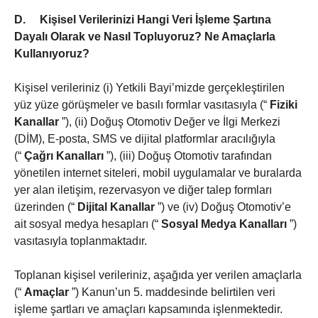
D.
Kişisel Verilerinizi Hangi Veri İşleme Şartına
Dayalı Olarak ve Nasıl Topluyoruz? Ne Amaçlarla
Kullanıyoruz?
Kişisel verileriniz (i) Yetkili Bayi’mizde gerçekleştirilen
yüz yüze görüşmeler ve basılı formlar vasıtasıyla (“
Fiziki
Kanallar
”), (ii) Doğuş Otomotiv Değer ve İlgi Merkezi
(DİM), E-posta, SMS ve dijital platformlar aracılığıyla
(“
Çağrı Kanalları
”), (iii) Doğuş Otomotiv tarafından
yönetilen internet siteleri, mobil uygulamalar ve buralarda
yer alan iletişim, rezervasyon ve diğer talep formları
üzerinden (“
Dijital Kanallar
”) ve (iv) Doğuş Otomotiv’e
ait sosyal medya hesapları (“
Sosyal Medya Kanalları
”)
vasıtasıyla toplanmaktadır.
Toplanan kişisel verileriniz, aşağıda yer verilen amaçlarla
(“
Amaçlar
”) Kanun’un 5. maddesinde belirtilen veri
işleme şartları ve amaçları kapsamında işlenmektedir.