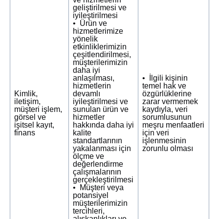
geliştirilmesi ve
iyileştirilmesi
• Ürün ve
hizmetlerimize
yönelik
etkinliklerimizin
çeşitlendirilmesi,
müşterilerimizin
daha iyi
anlaşılması,
• İlgili kişinin
hizmetlerin
temel hak ve
Kimlik,
devamlı
özgürlüklerine
iletişim,
iyileştirilmesi ve
zarar vermemek
müşteri işlem,
sunulan ürün ve
kaydıyla, veri
görsel ve
hizmetler
sorumlusunun
işitsel kayıt,
hakkında daha iyi
meşru menfaatleri
finans
kalite
için veri
standartlarının
işlenmesinin
yakalanması için
zorunlu olması
ölçme ve
değerlendirme
çalışmalarının
gerçekleştirilmesi
• Müşteri veya
potansiyel
müşterilerimizin
tercihleri,
alışkanlıkları ve