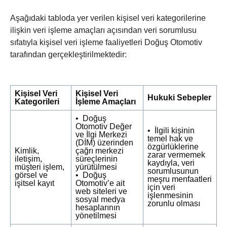
Aşağıdaki tabloda yer verilen kişisel veri kategorilerine
ilişkin veri işleme amaçları açısından veri sorumlusu
sıfatıyla kişisel veri işleme faaliyetleri Doğuş Otomotiv
tarafından gerçekleştirilmektedir:
Kişisel Veri
Kişisel Veri
Hukuki Sebepler
Kategorileri
İşleme Amaçları
• Doğuş
Otomotiv Değer
• İlgili kişinin
ve İlgi Merkezi
temel hak ve
(DİM) üzerinden
özgürlüklerine
Kimlik,
çağrı merkezi
zarar vermemek
iletişim,
süreçlerinin
kaydıyla, veri
müşteri işlem,
yürütülmesi
sorumlusunun
görsel ve
• Doğuş
meşru menfaatleri
işitsel kayıt
Otomotiv’e ait
için veri
web siteleri ve
işlenmesinin
sosyal medya
zorunlu olması
hesaplarının
yönetilmesi