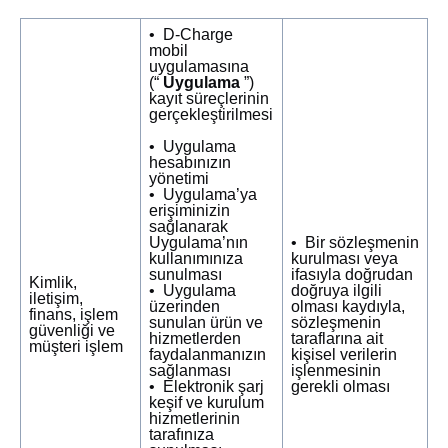
• D-Charge
mobil
uygulamasına
(“
Uygulama
”)
kayıt süreçlerinin
gerçekleştirilmesi
• Uygulama
hesabınızın
yönetimi
• Uygulama’ya
erişiminizin
sağlanarak
Uygulama’nın
• Bir sözleşmenin
kullanımınıza
kurulması veya
sunulması
ifasıyla doğrudan
Kimlik,
• Uygulama
doğruya ilgili
iletişim,
üzerinden
olması kaydıyla,
finans, işlem
sunulan ürün ve
sözleşmenin
güvenliği ve
hizmetlerden
taraflarına ait
müşteri işlem
faydalanmanızın
kişisel verilerin
sağlanması
işlenmesinin
• Elektronik şarj
gerekli olması
keşif ve kurulum
hizmetlerinin
tarafınıza