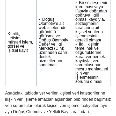
• Bir sözleşmenin
kurulması veya
ifasıyla doğrudan
doğruya ilgili
• Doğuş
olması kaydıyla,
Otomotiv’e ait
sözleşmenin
web sitelerinde
taraflarına ait
görüntülü
kişisel verilerin
Kimlik,
görüşme ve
işlenmesinin
iletişim,
Doğuş Otomotiv
gerekli olması
müşteri işlem,
Değer ve İlgi
• İlgili kişinin
görsel ve
Merkezi (DİM)
temel hak ve
işitsel kayıt
üzerinden canlı
özgürlüklerine
destek
zarar vermemek
hizmetlerinin
kaydıyla, veri
sunulması
sorumlusunun
meşru menfaatleri
için veri
işlenmesinin
zorunlu olması
Aşağıdaki tabloda yer verilen kişisel veri kategorilerine
ilişkin veri işleme amaçları açısından birbirinden bağımsız
veri sorumluları olarak kişisel veri işleme faaliyetleri ayrı
ayrı Doğuş Otomotiv ve Yetkili Bayi tarafından