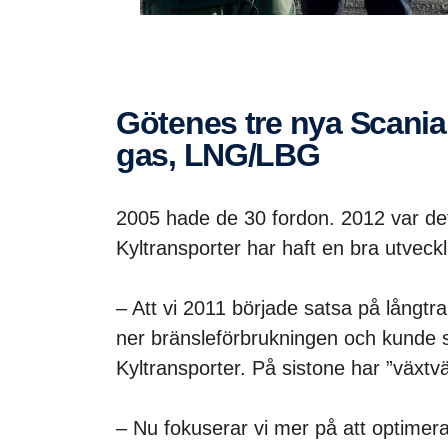
Götenes tre nya Scania G410 LASTBILAR på flytande
gas, LNG/LBG
2005 hade de 30 fordon. 2012 var de
Kyltransporter har haft en bra utveckl
– Att vi 2011 började satsa på långtrai
ner bränsleförbrukningen och kunde 
Kyltransporter. På sistone har ”växtvä
– Nu fokuserar vi mer på att optimer