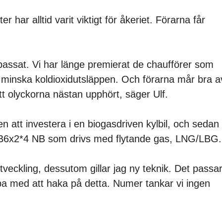
 har alltid varit viktigt för åkeriet. Förarna får
anpassat. Vi har länge premierat de chaufförer som
tt minska koldioxidutsläppen. Och förarna mår bra a
tt olyckorna nästan upphört, säger Ulf.
n att investera i en biogasdriven kylbil, och sedan
0 B6x2*4 NB som drivs med flytande gas, LNG/LBG.
 utveckling, dessutom gillar jag ny teknik. Det passa
ba med att haka på detta. Numer tankar vi ingen