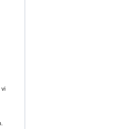
 vi
n.