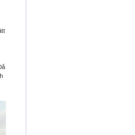
tt
Då
ch