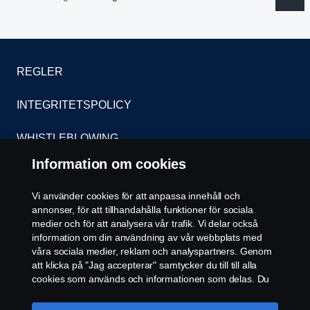
REGLER
INTEGRITETSPOLICY
WHISTLEBLOWING
Information om cookies
KONTAKT
Vi använder cookies för att anpassa innehåll och
ÅTERFÖRSÄLJARE
annonser, för att tillhandahålla funktioner för sociala
medier och för att analysera vår trafik. Vi delar också
COOKIE POLICY
information om din användning av vår webbplats med
våra sociala medier, reklam och analyspartners. Genom
att klicka på "Jag accepterar" samtycker du till till alla
COOKIE-INSTÄLLNINGAR
cookies som används och informationen som delas. Du
kan också hantera dina cookies genom att klicka på
"Cookie-inställningar" och välja de kategorier du vill