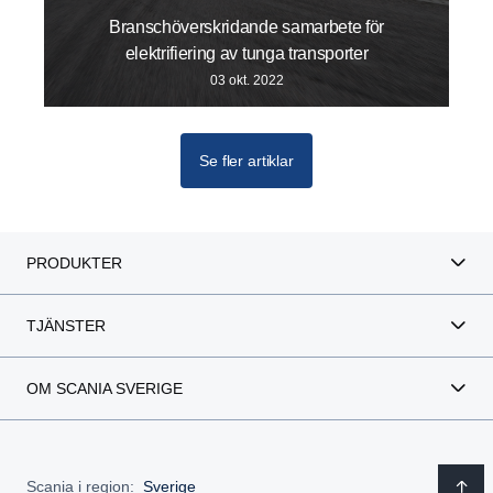
Branschöverskridande samarbete för
elektrifiering av tunga transporter
03 okt. 2022
Se fler artiklar
PRODUKTER
TJÄNSTER
OM SCANIA SVERIGE
Scania i region:
Sverige