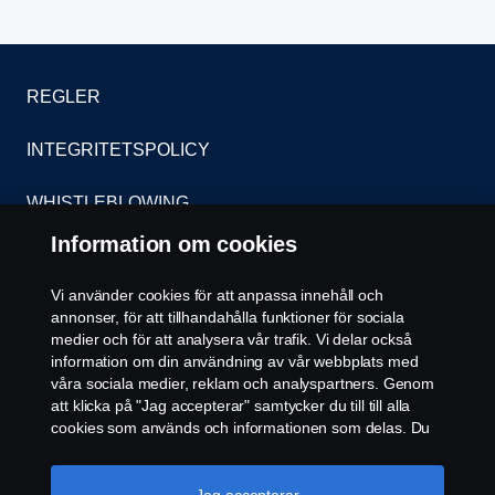
REGLER
INTEGRITETSPOLICY
WHISTLEBLOWING
Information om cookies
KONTAKT
Vi använder cookies för att anpassa innehåll och
ÅTERFÖRSÄLJARE
annonser, för att tillhandahålla funktioner för sociala
medier och för att analysera vår trafik. Vi delar också
COOKIE POLICY
information om din användning av vår webbplats med
våra sociala medier, reklam och analyspartners. Genom
att klicka på "Jag accepterar" samtycker du till till alla
COOKIE-INSTÄLLNINGAR
cookies som används och informationen som delas. Du
kan också hantera dina cookies genom att klicka på
"Cookie-inställningar" och välja de kategorier du vill
acceptera. För en mer detaljerad förklaring av hur vi