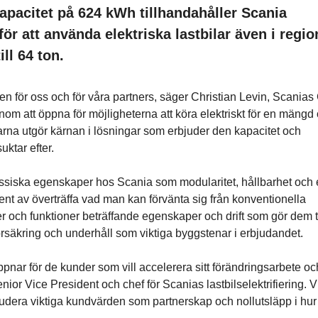
kapacitet på 624 kWh tillhandahåller Scania
ör att använda elektriska lastbilar även i regio
ill 64 ton.
en för oss och för våra partners, säger Christian Levin, Scania
nom att öppna för möjligheterna att köra elektriskt för en mängd 
arna utgör kärnan i lösningar som erbjuder den kapacitet och
uktar efter.
lassiska egenskaper hos Scania som modularitet, hållbarhet och
rent av överträffa vad man kan förvänta sig från konventionella
ter och funktioner beträffande egenskaper och drift som gör dem ti
örsäkring och underhåll som viktiga byggstenar i erbjudandet.
öppnar för de kunder som vill accelerera sitt förändringsarbete oc
Senior Vice President och chef för Scanias lastbilselektrifiering. V
udera viktiga kundvärden som partnerskap och nollutsläpp i hur 