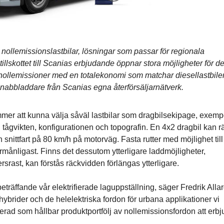
 nollemissionslastbilar, lösningar som passar för regionala
 tillskottet till Scanias erbjudande öppnar stora möjligheter för d
ot nollemissioner med en totalekonomi som matchar diesellastbile
nabbladdare från Scanias egna återförsäljarnätverk.
er att kunna välja såväl lastbilar som dragbilsekipage, exemp
 tågvikten, konfigurationen och topografin. En 4x2 dragbil kan 
 snittfart på 80 km/h på motorväg. Fasta rutter med möjlighet till
förmånligast. Finns det dessutom ytterligare laddmöjligheter,
srast, kan förstås räckvidden förlängas ytterligare.
träffande vår elektrifierade laguppställning, säger Fredrik Allar
d hybrider och de helelektriska fordon för urbana applikationer vi
erad som hållbar produktportfölj av nollemissionsfordon att erb