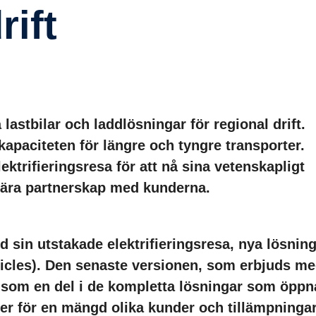
rift
lastbilar och laddlösningar för regional drift.
kapaciteten för längre och tyngre transporter.
ektrifieringsresa för att nå sina veten­skapligt
nära partnerskap med kunderna.
d sin utstakade elektrifieringsresa, nya lösnin
ehicles). Den senaste versionen, som erbjuds m
r som en del i de kompletta lösningar som öppn
rter för en mängd olika kunder och tillämp­ninga