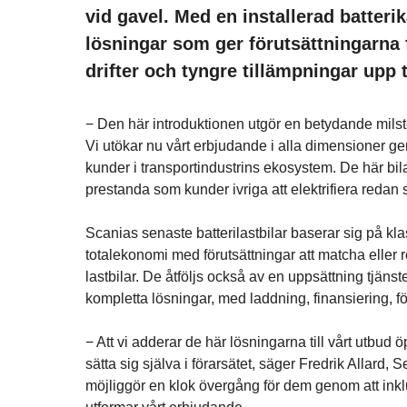
vid gavel. Med en installerad batteri
lösningar som ger förut­sättningarna f
drifter och tyngre tillämpningar upp t
− Den här introduktionen utgör en betydande milst
Vi utökar nu vårt erbjudande i alla dimensioner ge
kunder i transportindustrins ekosystem. De här bil
prestanda som kunder ivriga att elektrifiera redan s
Scanias senaste batterilastbilar baserar sig på k
totalekonomi med förutsättningar att matcha eller 
lastbilar. De åtföljs också av en uppsättning tjäns
kompletta lösningar, med laddning, finansiering, f
− Att vi adderar de här lösningarna till vårt utbud 
sätta sig själva i förarsätet, säger Fredrik Allard, 
möjliggör en klok övergång för dem genom att inkl