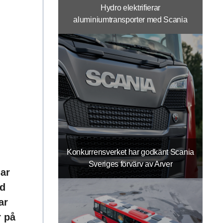
Hydro elektrifierar
aluminiumtransporter med Scania
Konkurrensverket har godkänt Scania
Sveriges förvärv av Arver
gar
ed
ar
r på