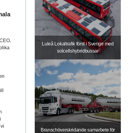
nala
s CEO.
Luleå Lokaltrafik först i Sverige med
olika
solcellshybridbussar
 en
ll
h
i
vi
Branschöverskridande samarbete för