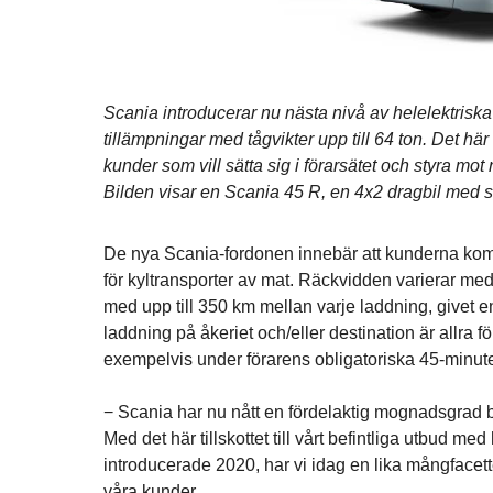
Scania introducerar nu nästa nivå av helelektriska
tillämpningar med tågvikter upp till 64 ton. Det här
kunder som vill sätta sig i förarsätet och styra m
Bilden visar en Scania 45 R, en 4x2 dragbil med s
De nya Scania-fordonen innebär att kunderna komm
för kyltransporter av mat. Räckvidden varierar med
med upp till 350 km mellan varje laddning, givet en
laddning på åkeriet och/eller destination är allra 
exempelvis under förarens obligatoriska 45-minuter
− Scania har nu nått en fördelaktig mognadsgrad be
Med det här tillskottet till vårt befintliga utbud me
introducerade 2020, har vi idag en lika mångfacett
våra kunder.