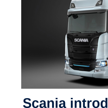
Scania intro­du­cerar ellast­bilar