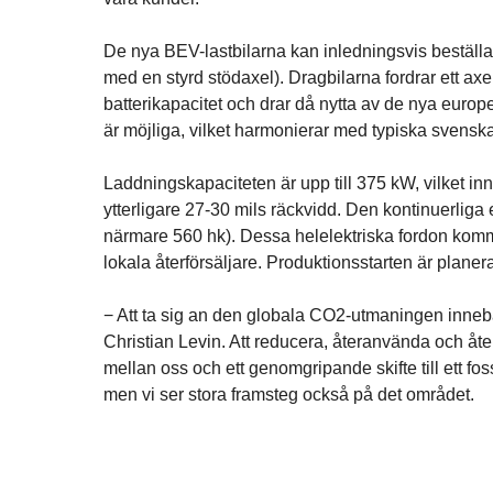
De nya BEV-lastbilarna kan inledningsvis beställa
med en styrd stödaxel). Dragbilarna fordrar ett a
batterikapacitet och drar då nytta av de nya europe
är möjliga, vilket harmonierar med typiska svens
Laddningskapaciteten är upp till 375 kW, vilket i
ytterligare 27-30 mils räckvidd. Den kontinuerliga 
närmare 560 hk). Dessa helelektriska fordon komme
lokala återförsäljare. Produktionsstarten är planer
− Att ta sig an den globala CO2-utmaningen inneb
Christian Levin. Att reducera, återanvända och åter
mellan oss och ett genomgripande skifte till ett f
men vi ser stora framsteg också på det området.