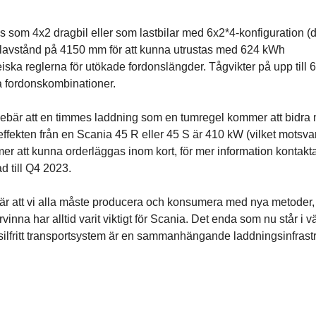
s som 4x2 dragbil eller som lastbilar med 6x2*4-konfiguration (d
xelavstånd på 4150 mm för att kunna utrustas med 624 kWh
iska reglerna för utökade fordonslängder. Tågvikter på upp till 
ka fordonskombinationer.
nnebär att en timmes laddning som en tumregel kommer att bidra
effekten från en Scania 45 R eller 45 S är 410 kW (vilket motsva
r att kunna orderläggas inom kort, för mer information kontakt
ad till Q4 2023.
är att vi alla måste producera och konsumera med nya metoder,
vinna har alltid varit viktigt för Scania. Det enda som nu står i 
ossilfritt transportsystem är en sammanhängande laddningsinfrastr