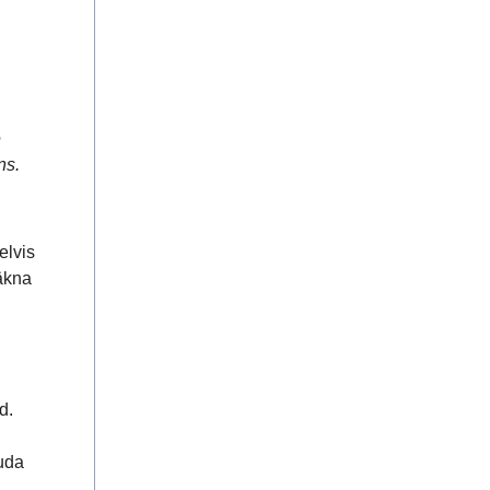
e
ns.
elvis
räkna
d.
juda