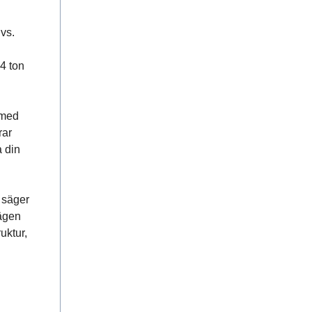
vs.
64 ton
 med
rar
a din
 säger
vägen
uktur,