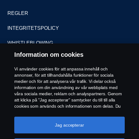
REGLER
INTEGRITETSPOLICY
WHISTLEBLOWING
Information om cookies
KONTAKT
Vi använder cookies för att anpassa innehåll och
ÅTERFÖRSÄLJARE
annonser, för att tillhandahålla funktioner för sociala
medier och för att analysera vår trafik. Vi delar också
COOKIE POLICY
information om din användning av vår webbplats med
våra sociala medier, reklam och analyspartners. Genom
att klicka på "Jag accepterar" samtycker du till till alla
COOKIE-INSTÄLLNINGAR
cookies som används och informationen som delas. Du
kan också hantera dina cookies genom att klicka på
"Cookie-inställningar" och välja de kategorier du vill
acceptera. För en mer detaljerad förklaring av hur vi
Jag accepterar
använder cookies, besök vår sida om cookies, som du
kan hitta genom att klicka på länken under den här