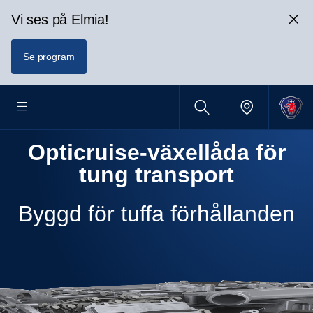
Vi ses på Elmia!
Se program
Opticruise-​växellåda för
tung trans­port
Byggd för tuffa förhållanden