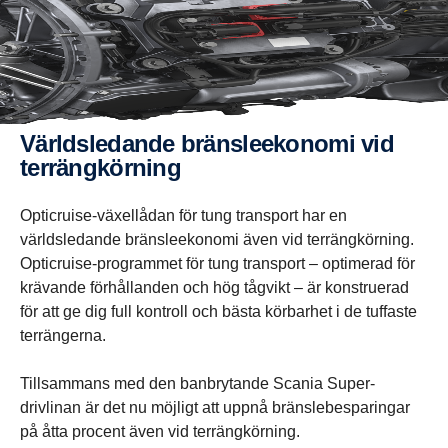
Världs­le­dande bräns­le­ek­o­nomi vid
terräng­kör­ning
Opticruise-växellådan för tung transport har en
världsledande bränsleekonomi även vid terrängkörning.
Opticruise-programmet för tung transport – optimerad för
krävande förhållanden och hög tågvikt – är konstruerad
för att ge dig full kontroll och bästa körbarhet i de tuffaste
terrängerna.
Tillsammans med den banbrytande Scania Super-
drivlinan är det nu möjligt att uppnå bränslebesparingar
på åtta procent även vid terrängkörning.