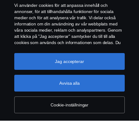
Vi använder cookies för att anpassa innehåll och
ÅTERFÖRSÄLJARE
annonser, för att tillhandahålla funktioner för sociala
medier och för att analysera vår trafik. Vi delar också
COOKIE POLICY
information om din användning av vår webbplats med
våra sociala medier, reklam och analyspartners. Genom
att klicka på "Jag accepterar" samtycker du till till alla
COOKIE-INSTÄLLNINGAR
cookies som används och informationen som delas. Du
kan också hantera dina cookies genom att klicka på
"Cookie-inställningar" och välja de kategorier du vill
acceptera. För en mer detaljerad förklaring av hur vi
Jag accepterar
använder cookies, besök vår sida om cookies, som du
kan hitta genom att klicka på länken under den här
texten.
Mer information om ditt dataskydd
Avvisa alla
© Copyright Scania 2026. Scania Sverige AB, Box
900, 127 29 Stockholm, Telefon: 010-706 60 00
Cookie-inställningar