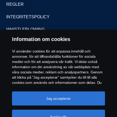
REGLER
INTEGRITETSPOLICY
WHISTLEBLOWING
Information om cookies
KONTAKT
Vi använder cookies för att anpassa innehåll och
ÅTERFÖRSÄLJARE
annonser, för att tillhandahålla funktioner för sociala
medier och för att analysera vår trafik. Vi delar också
COOKIE POLICY
information om din användning av vår webbplats med
våra sociala medier, reklam och analyspartners. Genom
att klicka på "Jag accepterar" samtycker du till till alla
COOKIE-INSTÄLLNINGAR
cookies som används och informationen som delas. Du
kan också hantera dina cookies genom att klicka på
"Cookie-inställningar" och välja de kategorier du vill
acceptera. För en mer detaljerad förklaring av hur vi
Jag accepterar
använder cookies, besök vår sida om cookies, som du
kan hitta genom att klicka på länken under den här
texten.
Mer information om ditt dataskydd
Avvisa alla