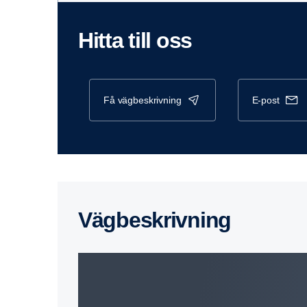
Hitta till oss
få vägbeskrivning
e-post
Vägbe­skriv­ning