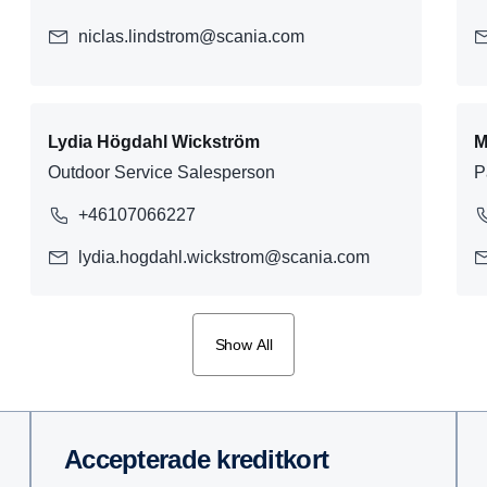
niclas.lindstrom@scania.com
Lydia Högdahl Wickström
M
Outdoor Service Salesperson
P
+46107066227
lydia.hogdahl.wickstrom@scania.com
Show All
Accep­te­rade kredit­kort