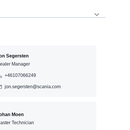
on Segersten
ealer Manager
+46107066249
jon.segersten@scania.com
ohan Moen
aster Technician