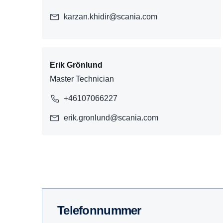
karzan.khidir@scania.com
Erik Grönlund
Master Technician
+46107066227
erik.gronlund@scania.com
Telefon­nummer