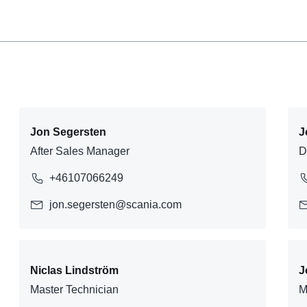
Jon Segersten
J
After Sales Manager
D
+46107066249
jon.segersten@scania.com
Niclas Lindström
J
Master Technician
M