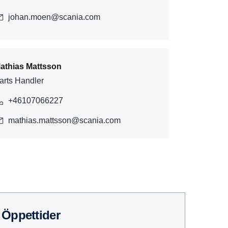
johan.moen@scania.com
athias Mattsson
arts Handler
+46107066227
mathias.mattsson@scania.com
Öppet­tider