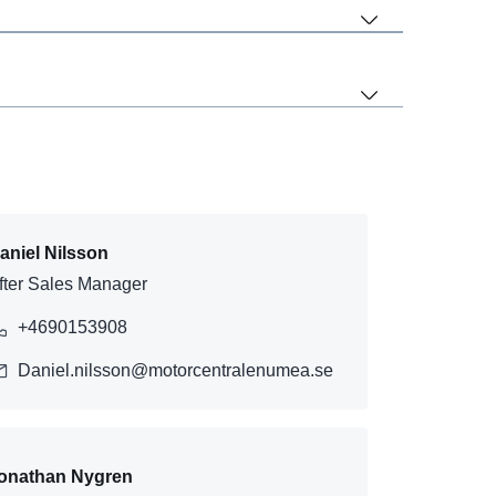
aniel Nilsson
fter Sales Manager
+4690153908
Daniel.nilsson@motorcentralenumea.se
onathan Nygren