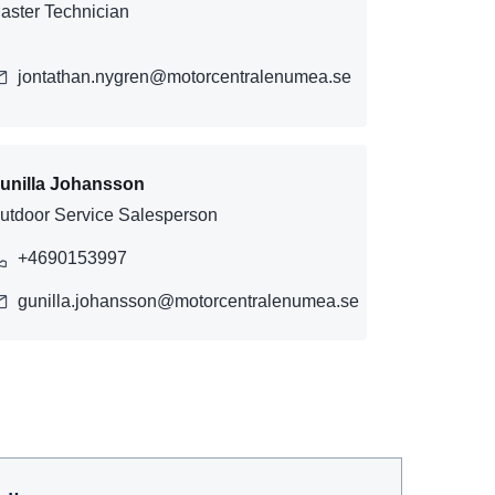
aster Technician
jontathan.nygren@motorcentralenumea.se
unilla Johansson
utdoor Service Salesperson
+4690153997
gunilla.johansson@motorcentralenumea.se