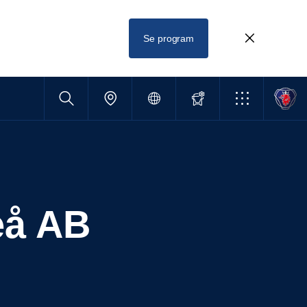
Se program
meå AB