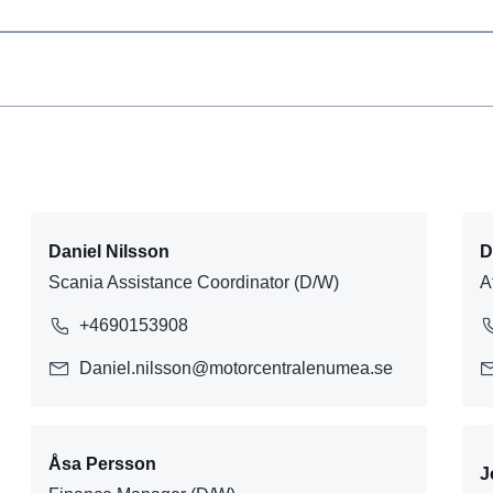
Daniel Nilsson
D
Scania Assistance Coordinator (D/W)
A
+4690153908
Daniel.nilsson@motorcentralenumea.se
Åsa Persson
J