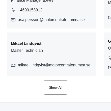
Finance Manager (D/W)
M
+4690153912
asa.persson@motorcentralenumea.se
G
Mikael Lindqvist
O
Master Technician
mikael.lindqvist@motorcentralenumea.se
Show All