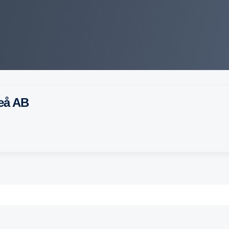
meå AB