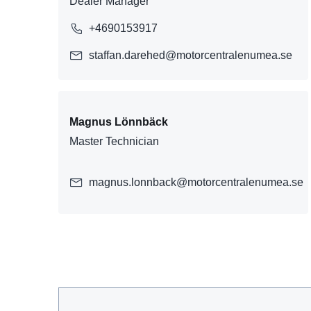
Dealer Manager
+4690153917
staffan.darehed@motorcentralenumea.se
Magnus Lönnbäck
Master Technician
magnus.lonnback@motorcentralenumea.se