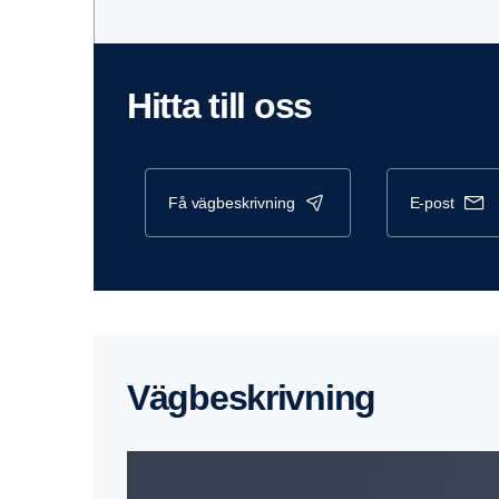
Hitta till oss
få vägbeskrivning
e-post
Vägbe­skriv­ning