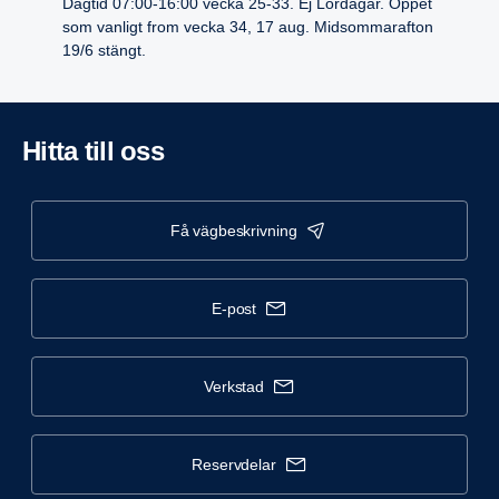
Dagtid 07:00-16:00 vecka 25-33. Ej Lördagar. Öppet
som vanligt from vecka 34, 17 aug. Midsommarafton
19/6 stängt.
Hitta till oss
få vägbeskrivning
e-post
verkstad
reservdelar