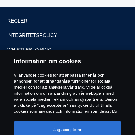
REGLER
INTEGRITETSPOLICY
WHISTLEBLOWING
Information om cookies
KONTAKT
Vi använder cookies för att anpassa innehåll och
ÅTERFÖRSÄLJARE
annonser, för att tillhandahålla funktioner för sociala
medier och för att analysera vår trafik. Vi delar också
COOKIE POLICY
information om din användning av vår webbplats med
våra sociala medier, reklam och analyspartners. Genom
att klicka på "Jag accepterar" samtycker du till till alla
COOKIE-INSTÄLLNINGAR
cookies som används och informationen som delas. Du
kan också hantera dina cookies genom att klicka på
"Cookie-inställningar" och välja de kategorier du vill
acceptera. För en mer detaljerad förklaring av hur vi
Jag accepterar