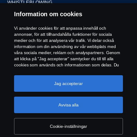
WHISTLEBLOWING
Information om cookies
KONTAKT
Vi använder cookies för att anpassa innehåll och
ÅTERFÖRSÄLJARE
annonser, för att tillhandahålla funktioner för sociala
medier och för att analysera vår trafik. Vi delar också
COOKIE POLICY
information om din användning av vår webbplats med
våra sociala medier, reklam och analyspartners. Genom
att klicka på "Jag accepterar" samtycker du till till alla
COOKIE-INSTÄLLNINGAR
cookies som används och informationen som delas. Du
kan också hantera dina cookies genom att klicka på
"Cookie-inställningar" och välja de kategorier du vill
acceptera. För en mer detaljerad förklaring av hur vi
Jag accepterar
använder cookies, besök vår sida om cookies, som du
kan hitta genom att klicka på länken under den här
texten.
Mer information om ditt dataskydd
Avvisa alla
© Copyright Scania 2026. Scania Sverige AB, Box
900, 127 29 Stockholm, Telefon: 010-706 60 00
Cookie-inställningar