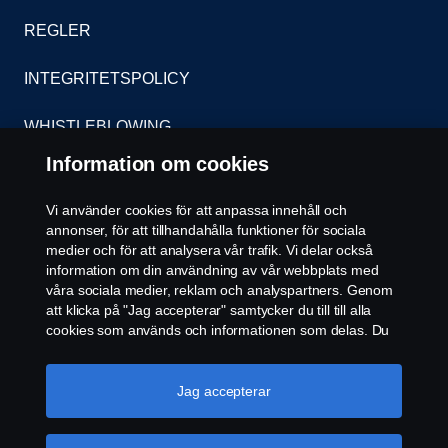
REGLER
INTEGRITETSPOLICY
WHISTLEBLOWING
Information om cookies
KONTAKT
Vi använder cookies för att anpassa innehåll och
ÅTERFÖRSÄLJARE
annonser, för att tillhandahålla funktioner för sociala
medier och för att analysera vår trafik. Vi delar också
COOKIE POLICY
information om din användning av vår webbplats med
våra sociala medier, reklam och analyspartners. Genom
att klicka på "Jag accepterar" samtycker du till till alla
COOKIE-INSTÄLLNINGAR
cookies som används och informationen som delas. Du
kan också hantera dina cookies genom att klicka på
"Cookie-inställningar" och välja de kategorier du vill
acceptera. För en mer detaljerad förklaring av hur vi
Jag accepterar
använder cookies, besök vår sida om cookies, som du
kan hitta genom att klicka på länken under den här