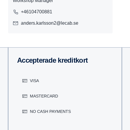
Workshop Manager
+46104700881
anders.karlsson2@lecab.se
Accep­te­rade kredit­kort
VISA
MASTERCARD
NO CASH PAYMENTS