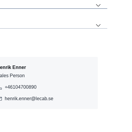
enrik Enner
ales Person
+46104700890
henrik.enner@lecab.se