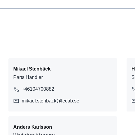
Mikael Stenbäck
H
Parts Handler
S
+46104700882
mikael.stenback@lecab.se
Anders Karlsson