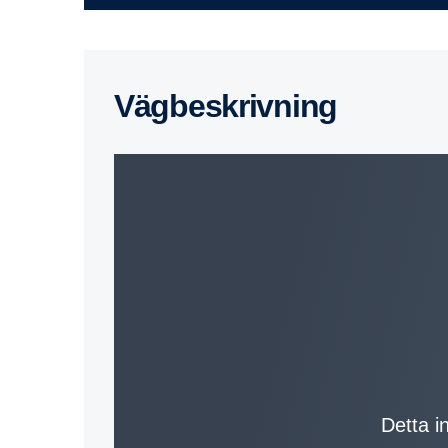
Vägbe­skriv­ning
Detta in