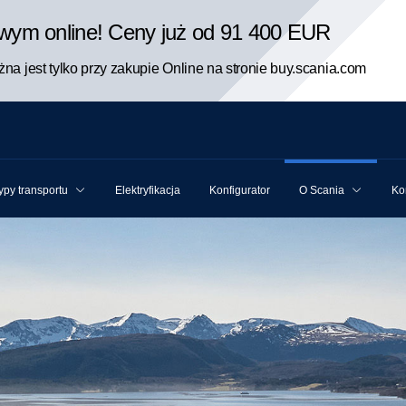
rowym online! Ceny już od 91 400 EUR
na jest tylko przy zakupie Online na stronie buy.scania.com
ypy transportu
Elektryfikacja
Konfigurator
O Scania
Ko