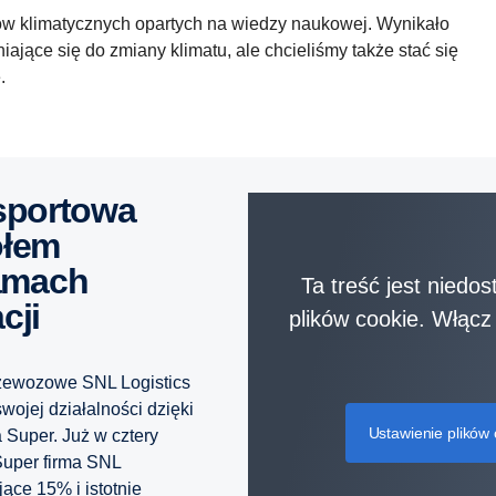
ów klimatycznych opartych na wiedzy naukowej. Wynikało
iające się do zmiany klimatu, ale chcieliśmy także stać się
.
ołem
amach
Ta treść jest niedos
cji
plików cookie. Włącz
rzewozowe SNL Logistics
wojej działalności dzięki
Ustawienie plików
Super. Już w cztery
Super firma SNL
ące 15% i istotnie