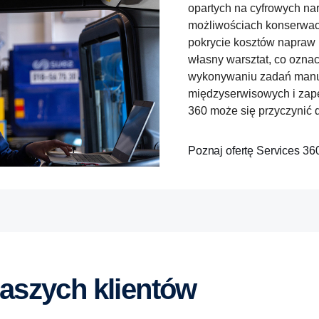
opartych na cyfrowych nar
możliwościach konserwacj
pokrycie kosztów napraw i
własny warsztat, co oznac
wykonywaniu zadań manua
międzyserwisowych i zape
360 może się przyczynić d
Poznaj ofertę Services 36
 naszych klientów