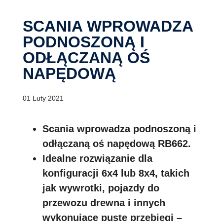
SCANIA WPROWADZA
PODNOSZONĄ I
ODŁĄCZANĄ OŚ
NAPĘDOWĄ
01 Luty 2021
Scania wprowadza podnoszoną i
odłączaną oś napędową RB662.
Idealne rozwiązanie dla
konfiguracji 6x4 lub 8x4, takich
jak wywrotki, pojazdy do
przewozu drewna i innych
wykonujące puste przebiegi –