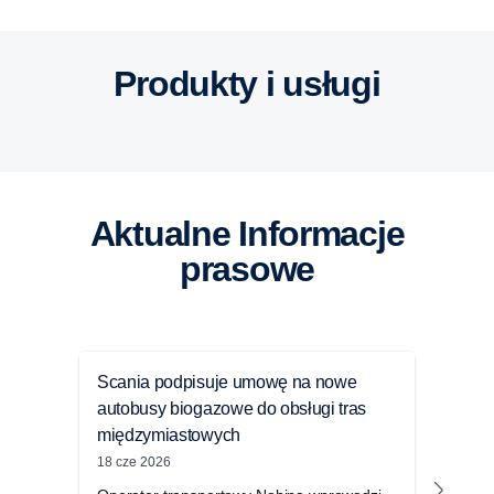
Pojazdy ciężarowe
Silniki Scania
Autobusy
Zalety
Produkty i usługi
aktualne Informacje
prasowe
Scania podpisuje umowę na nowe
Scan
autobusy biogazowe do obsługi tras
modu
międzymiastowych
rozw
obr
18 cze 2026
09 cz