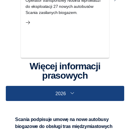
Operator transportowy Nobina wprowadzi
do eksploatacji 27 nowych autobusów
Podc
Scania zasilanych biogazem.
Pary
dla 
dzia
oper
Więcej informacji
prasowych
2026
Scania podpisuje umowę na nowe autobusy
biogazowe do obsługi tras międzymiastowych