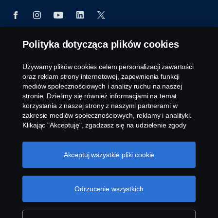
Polityka dotycząca plików cookies
© Copyright Scania 2026 All rights reserved. Scania
Polska S.A. Al. Katowicka 316, 05-830 Nadarzyn,
Używamy plików cookies celem personalizacji zawartości
Polska Tel: +48 22 356 01 00
oraz reklam strony internetowej, zapewnienia funkcji
mediów społecznościowych i analizy ruchu na naszej
stronie. Dzielimy się również informacjami na temat
korzystania z naszej strony z naszymi partnerami w
zakresie mediów społecznościowych, reklamy i analityki.
Klikając "Akceptuję", zgadzasz się na udzielenie zgody
na wykorzystanie wszystkich plików cookies i dzielenie
się informacjami. Możesz również zarządzać swoimi
plikami cookies, klikając na "Ustawienia plików cookies" i
Akceptuj wszystkie pliki cookie
wybierając kategorie, które chcesz zaakceptować. W
celu uzyskania bardziej szczegółowego wyjaśnienia w
jaki sposób używamy plików cookies, odwiedź naszą
Odrzucenie wszystkich
sekcję dotyczącą plików cookies, którą można znaleźć
klikając na link poniżej tego tekstu.
Cookie policy