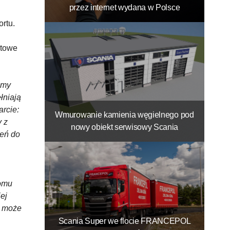
przez internet wydana w Polsce
rtu.
rtowe
emy
łniają
rcie:
Wmurowanie kamienia węgielnego pod
 z
nowy obiekt serwisowy Scania
zeń do
iomu
ej
e może
Scania Super we flocie FRANCEPOL