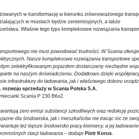
ażowanych w transformację w kierunku zrównoważonego transpo
iałających w miastach będzie zeroemisyjnych, a także
ństwa. Właśnie tego typu kompleksowe rozwiązania transpo
nsportowego nie musi powodować trudności. W Scania oferuj
lektrycznych. Nasze kompleksowe rozwiązania transportowe spe
ażdym zelektryfikowanym pojazdem dostarczamy niezbędne wspa
parte na naszym doświadczeniu. Dodatkowo dzięki współpracy
e infrastruktury do ładowania, jak i właściwego doboru urząd
s. rozwoju sprzedaży w Scania Polska S.A.
mieciarki Scania P 230 B6x2.
rantują zero emisji substancji szkodliwych oraz redukcję poz
azne dla środowiska, jak i mieszkańców nie tracąc nic ze swoj
arantuje też lepsze środowisko pracy kierowcy, a jej ładowani
 przenośnych stacji ładowania
– dodaje
Piotr Korus
.