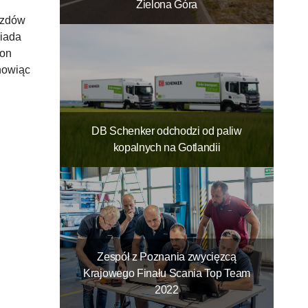
Zielona Góra
azdów
siada
xon
nowiąc
DB Schenker odchodzi od paliw
kopalnych na Gotlandii
Zespół z Poznania zwycięzcą
Krajowego Finału Scania Top Team
2022