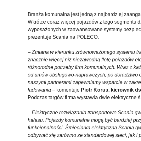
Branża komunalna jest jedną z najbardziej zaang
Wkrótce coraz więcej pojazdów z tego segmentu dz
wyposażonych w zaawansowane systemy bezpiecze
prezentuje Scania na POLECO.
–
Zmiana w kierunku zrównoważonego systemu tra
znacznie więcej niż niezawodną flotę pojazdów e
różnorodne potrzeby firm komunalnych. Wraz z k
od umów obsługowo-naprawczych, po doradztwo o
naszymi partnerami zapewniamy wsparcie w zakresi
ładowania
– komentuje
Piotr Korus, kierownik d
Podczas targów firma wystawia dwie elektryczne ś
–
Elektryczne rozwiązania transportowe Scania gwa
hałasu. Pojazdy komunalne mogą być bardziej przyj
funkcjonalności. Śmieciarka elektryczna Scania gw
odbywać się zarówno ze standardowej sieci, jak i