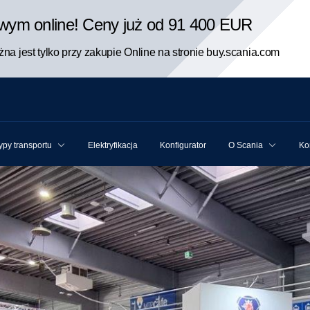
rowym online! Ceny już od 91 400 EUR
na jest tylko przy zakupie Online na stronie buy.scania.com
ypy transportu
Elektryfikacja
Konfigurator
O Scania
Ko