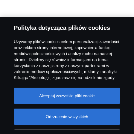
Polityka dotycząca plików cookies
Używamy plików cookies celem personalizacji zawartości
oraz reklam strony internetowej, zapewnienia funkcji
mediów społecznościowych i analizy ruchu na naszej
stronie. Dzielimy się również informacjami na temat
korzystania z naszej strony z naszymi partnerami w
zakresie mediów społecznościowych, reklamy i analityki.
Klikając "Akceptuję", zgadzasz się na udzielenie zgody
na wykorzystanie wszystkich plików cookies i dzielenie
się informacjami. Możesz również zarządzać swoimi
plikami cookies, klikając na "Ustawienia plików cookies" i
Akceptuj wszystkie pliki cookie
wybierając kategorie, które chcesz zaakceptować. W
celu uzyskania bardziej szczegółowego wyjaśnienia w
jaki sposób używamy plików cookies, odwiedź naszą
Odrzucenie wszystkich
sekcję dotyczącą plików cookies, którą można znaleźć
klikając na link poniżej tego tekstu.
Cookie policy