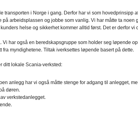
e transporten i Norge i gang. Derfor har vi som hovedprinsipp at
møte på arbeidsplassen og jobbe som vanlig. Vi har måtte ta noen g
kunders helse og sikkerhet kommer alltid først. Det er derfor vi
a. Vi har også en beredskapsgruppe som holder seg løpende op
tt fra myndighetene. Tiltak iverksettes løpende basert på dette.
 ditt lokale Scania-verksted:
en anlegg har vi også måtte stenge for adgang til anlegget, m
 på døren.
 av verkstedanlegget.
kende.