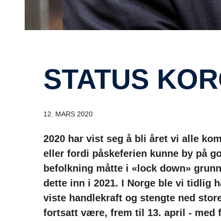
STATUS KO
12. MARS 2020
2020 har vist seg å bli året vi alle k
eller fordi påskeferien kunne by på g
befolkning måtte i «lock down» grunn
dette inn i 2021. I Norge ble vi tidli
viste handlekraft og stengte ned stor
fortsatt være, frem til 13. april - med