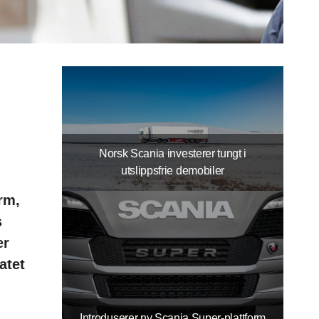
Norsk Scania investerer tungt i
utslippsfrie demobiler
rm,
s
er
atet
Introduserer ny Scania Super-plattform