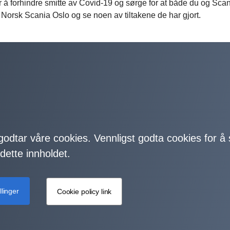
for å forhindre smitte av Covid-19 og sørge for at både du og Sca
l Norsk Scania Oslo og se noen av tiltakene de har gjort.
 godtar våre cookies. Vennligst godta cookies for å
dette innholdet.
llinger
Cookie policy link