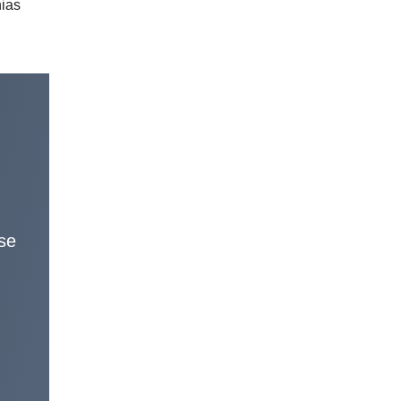
nias
 se