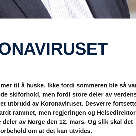
RONAVIRUSET
ommer til å huske. Ikke fordi sommeren ble så va
ode skiforhold, men fordi store deler av verden
et utbrudd av Koronaviruset. Desverre fortsett
g hardt rammet, men regjeringen og Helsedirektor
e deler av Norge den 12. mars. Og slik skal det
 forbehold om at det kan utvides.