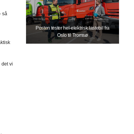
– så
Posten tester hel-elektrisk lastebil fra
Oslo til Tromsø
ktisk
 det vi