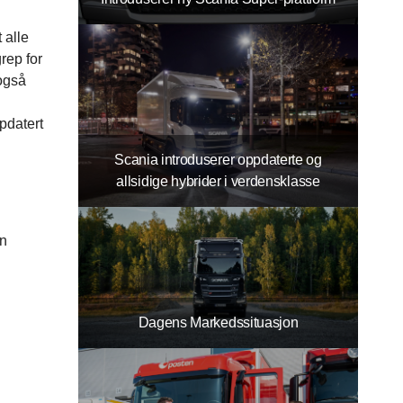
 alle
rep for
 også
pdatert
Scania introduserer oppdaterte og
allsidige hybrider i verdensklasse
en
Dagens Markedssituasjon