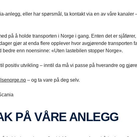
nia-anlegg, eller har spørsmål, ta kontakt via en av våre kanaler 
med på å holde transporten i Norge i gang. Enten det er sjåfører,
 dager gjør at enda flere opplever hvor avgjørende transporten fa
rd bedre enn noensinne: «Uten lastebilen stopper Norge».
til positiv utvikling – inntil da må vi passe på hverandre og gjøre
lsenorge.no
– og ta vare på deg selv.
 Scania
TAK PÅ VÅRE ANLEGG