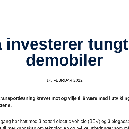
demobiler
14. FEBRUAR 2022
 transportløsning krever mot og vilje til å være med i utvikl
ktene.
 gang har hatt med 3 batteri electric vehicle (BEV) og 3 biogassb
bidra til mer kunnskap om teknologien og hvilke utfordringer so