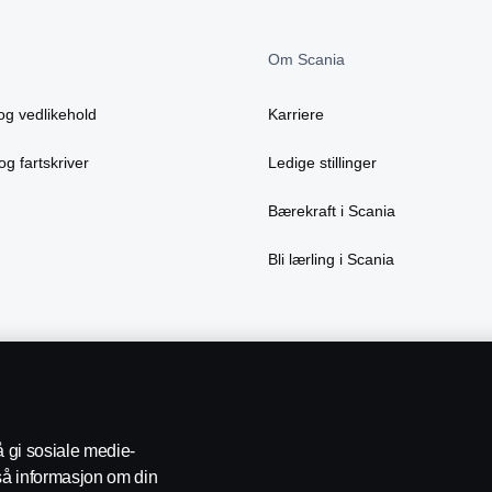
Om Scania
og vedlikehold
Karriere
og fartskriver
Ledige stillinger
Bærekraft i Scania
Bli lærling i Scania
å gi sosiale medie-
gså informasjon om din
 oss
Varsling
Åpenhetsloven
Etiske retningslinjer for leverand