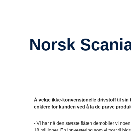
Norsk Scania investerer tungt i utslippsfrie
Å velge ikke-konvensjonelle drivstoff til sin
enklere for kunden ved å la de prøve produ
- Vi har nå den største flåten demobiler vi noen
18 millioner. En innvestering som vi tror vil 