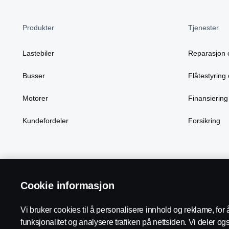
Produkter
Tjenester
Lastebiler
Reparasjon 
Busser
Flåtestyring 
Motorer
Finansiering
Kundefordeler
Forsikring
Scania in Your Region:
Norge
Cookie informasjon
Vi bruker cookies til å personalisere innhold og reklame, for 
funksjonalitet og analysere trafiken på nettsiden. Vi deler o
Juridisk merknad
Personvernerklæring
Cookies
Kontakt