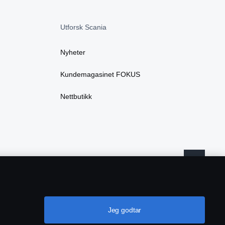
Utforsk Scania
Nyheter
Kundemagasinet FOKUS
Nettbutikk
Jeg godtar
ører
Cookie-innstillinger