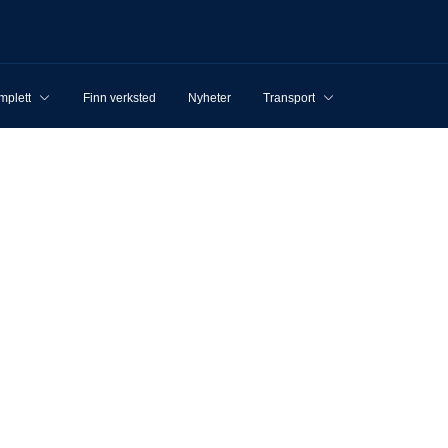
mplett
Finn verksted
Nyheter
Transport