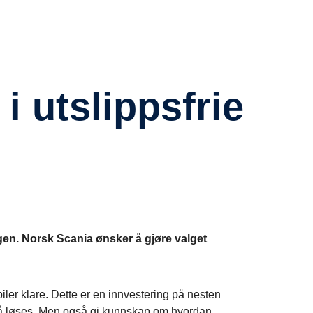
ingen. Norsk Scania ønsker å gjøre valget
iler klare. Dette er en innvestering på nesten
m må løses. Men også gi kunnskap om hvordan