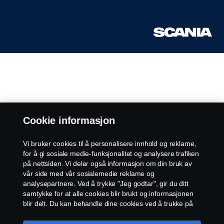
Cookie informasjon
Vi bruker cookies til å personalisere innhold og reklame,
for å gi sosiale medie-funksjonalitet og analysere trafiken
på nettsiden. Vi deler også informasjon om din bruk av
vår side med vår sosialemedie reklame og
analysepartnere. Ved å trykke "Jeg godtar", gir du ditt
samtykke for at alle cookies blir brukt og informasjonen
blir delt. Du kan behandle dine cookies ved å trukke på
"cookie innstillinger" og velge kategorier du godtar. For
en mer detaljert forklaring hvordan vi bruker cookies,