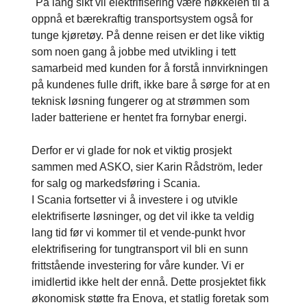
"På lang sikt vil elektrifisering være nøkkelen til å
oppnå et bærekraftig transportsystem også for
tunge kjøretøy. På denne reisen er det like viktig
som noen gang å jobbe med utvikling i tett
samarbeid med kunden for å forstå innvirkningen
på kundenes fulle drift, ikke bare å sørge for at en
teknisk løsning fungerer og at strømmen som
lader batteriene er hentet fra fornybar energi.
Derfor er vi glade for nok et viktig prosjekt
sammen med ASKO, sier Karin Rådström, leder
for salg og markedsføring i Scania.
I Scania fortsetter vi å investere i og utvikle
elektrifiserte løsninger, og det vil ikke ta veldig
lang tid før vi kommer til et vende-punkt hvor
elektrifisering for tungtransport vil bli en sunn
frittstående investering for våre kunder. Vi er
imidlertid ikke helt der ennå. Dette prosjektet fikk
økonomisk støtte fra Enova, et statlig foretak som