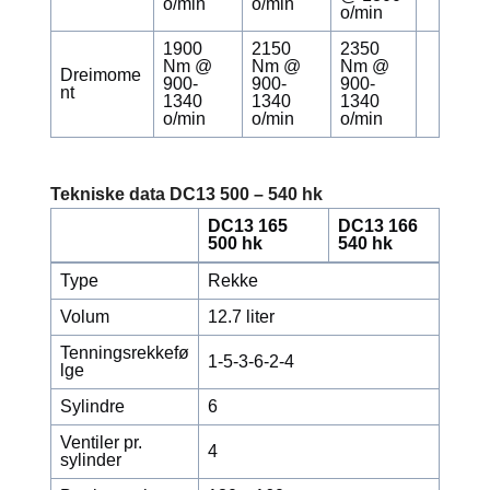
o/min
o/min
o/min
1900
2150
2350
Nm @
Nm @
Nm @
Dreimome
900-
900-
900-
nt
1340
1340
1340
o/min
o/min
o/min
Tekniske data DC13 500 – 540 hk
DC13 165
DC13 166
500 hk
540 hk
Type
Rekke
Volum
12.7 liter
Tenningsrekkefø
1-5-3-6-2-4
lge
Sylindre
6
Ventiler pr.
4
sylinder