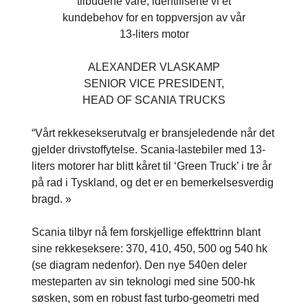
tilbudene våre, identifiserte vi et
kundebehov for en toppversjon av vår
13-liters motor
ALEXANDER VLASKAMP
SENIOR VICE PRESIDENT,
HEAD OF SCANIA TRUCKS
“Vårt rekkesekserutvalg er bransjeledende når det
gjelder drivstoffytelse. Scania-lastebiler med 13-
liters motorer har blitt kåret til ‘Green Truck’ i tre år
på rad i Tyskland, og det er en bemerkelsesverdig
bragd. »
Scania tilbyr nå fem forskjellige effekttrinn blant
sine rekkeseksere: 370, 410, 450, 500 og 540 hk
(se diagram nedenfor). Den nye 540en deler
mesteparten av sin teknologi med sine 500-hk
søsken, som en robust fast turbo-geometri med