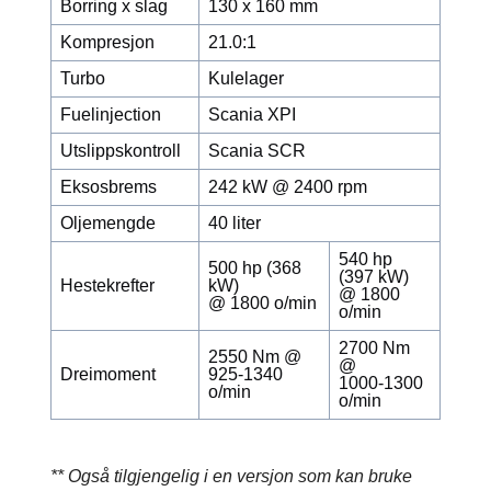
Borring x slag
130 x 160 mm
Kompresjon
21.0:1
Turbo
Kulelager
Fuelinjection
Scania XPI
Utslippskontroll
Scania SCR
Eksosbrems
242 kW @ 2400 rpm
Oljemengde
40 liter
540 hp
500 hp (368
(397 kW)
Hestekrefter
kW)
@ 1800
@ 1800 o/min
o/min
2700 Nm
2550 Nm @
@
Dreimoment
925-1340
1000-1300
o/min
o/min
** Også tilgjengelig i en versjon som kan bruke