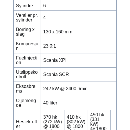
Sylindre
6
Ventiler pr.
4
sylinder
Borring x
130 x 160 mm
slag
Kompresjo
23.0:1
n
Fuelinjecti
Scania XPI
on
Utslippsko
Scania SCR
ntroll
Eksosbre
242 kW @ 2400 r/min
ms
Oljemeng
40 liter
de
450 hk
370 hk
410 hk
(331
Hestekreft
(272 kW)
(302 kW)
kW)
er
@ 1800
@ 1800
@ 1800