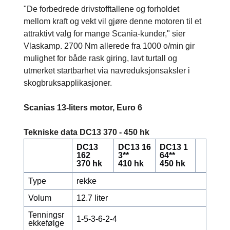
"De forbedrede drivstofftallene og forholdet
mellom kraft og vekt vil gjøre denne motoren til et
attraktivt valg for mange Scania-kunder," sier
Vlaskamp. 2700 Nm allerede fra 1000 o/min gir
mulighet for både rask giring, lavt turtall og
utmerket startbarhet via navreduksjonsaksler i
skogbruksapplikasjoner.
Scanias 13-liters motor, Euro 6
Tekniske data DC13 370 - 450 hk
DC13
DC13 16
DC13 1
162
3**
64**
370 hk
410 hk
450 hk
Type
rekke
Volum
12.7 liter
Tenningsr
1-5-3-6-2-4
ekkefølge