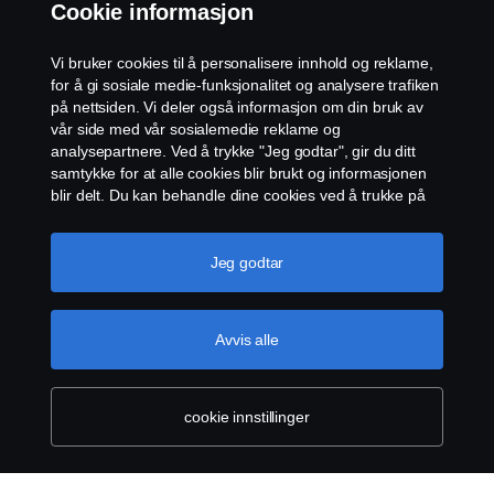
Cookie informasjon
Åpenhetsloven
Vi bruker cookies til å personalisere innhold og reklame,
Etiske retningslinjer for leverandører
for å gi sosiale medie-funksjonalitet og analysere trafiken
på nettsiden. Vi deler også informasjon om din bruk av
vår side med vår sosialemedie reklame og
Cookie-innstillinger
analysepartnere. Ved å trykke "Jeg godtar", gir du ditt
samtykke for at alle cookies blir brukt og informasjonen
blir delt. Du kan behandle dine cookies ved å trukke på
"cookie innstillinger" og velge kategorier du godtar. For
en mer detaljert forklaring hvordan vi bruker cookies,
vennligst besøk vår cookies-erklæring, som du finner ved
Jeg godtar
å trykke på linken under denne teksten.
Mer
informasjon om personvernet ditt
© Scania 2026 Alle rettigheter Norsk Scania AS, Pb.
Avvis alle
143 Skøyen, 0277 Oslo Telefon: 22 06 45 00 epost:
sno.info@scania.com. Fakturaadresse:
invoice.no@scania.com
cookie innstillinger