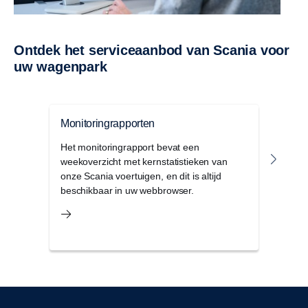
Ontdek het serviceaanbod van Scania voor
uw wagenpark
Monitoringrapporten
Cont
Het monitoringrapport bevat een
Contr
weekoverzicht met kernstatistieken van
servi
onze Scania voertuigen, en dit is altijd
bedr
beschikbaar in uw webbrowser.
en ve