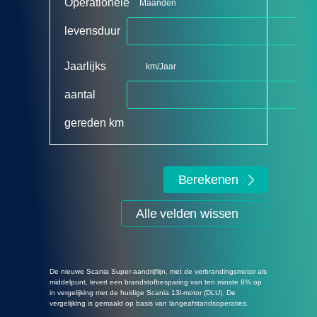
Operationele
Maanden
levensduur
Jaarlijks
km/Jaar
aantal
gereden km
Berekenen
Alle velden wissen
De nieuwe Scania Super-aandrijflijn, met de verbrandingsmotor als
middelpunt, levert een brandstofbesparing van ten minste 8% op
in vergelijking met de huidige Scania 13l-motor (DLU). De
vergelijking is gemaakt op basis van langeafstandsoperaties.