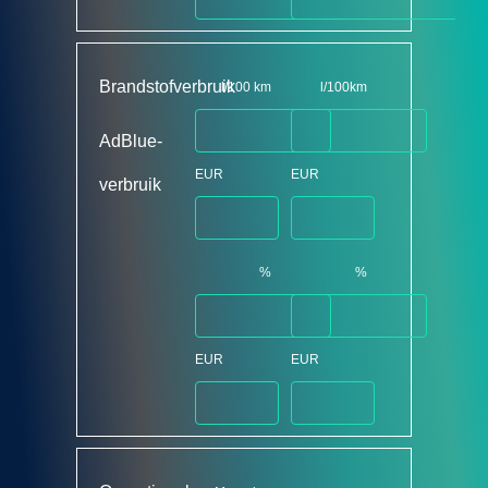
Brandstofverbruik
l/100 km
l/100km
AdBlue-
EUR
EUR
verbruik
%
%
EUR
EUR