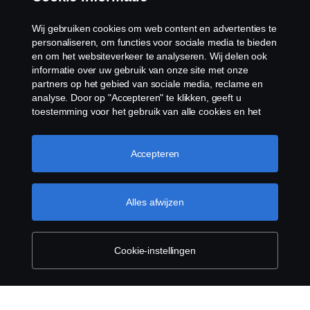
Klokkenluiden
Wij gebruiken cookies om web content en advertenties te
Cookiebeleid
personaliseren, om functies voor sociale media te bieden
en om het websiteverkeer te analyseren. Wij delen ook
informatie over uw gebruik van onze site met onze
Cookies
partners op het gebied van sociale media, reclame en
analyse. Door op "Accepteren" te klikken, geeft u
toestemming voor het gebruik van alle cookies en het
delen van informatie. U kunt uw cookies ook beheren
door op "Cookie Instellingen" te klikken en de
categorieën te selecteren die u wilt accepteren. Voor een
Accepteren
meer gedetailleerde uitleg over hoe wij cookies
gebruiken, verwijzen wij u naar onze cookies pagina, die
© Copyright Scania 2026 Alle Rechten
u kunt vinden door op de link onder deze tekst te
Alles afwijzen
Voorbehouden. Scania Nederland B.V. Postbus
klikken.
Meer informatie over uw privacy
9598 4801 LN, Spinveld 57, 4815 HV Breda / T +31
(0)76-5254 000 KvK-nummer: 27136821
Cookie-instellingen