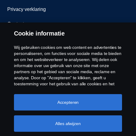
Privacy verklaring
Contact
Cookie informatie
Klokkenluiden
Wij gebruiken cookies om web content en advertenties te
Cookiebeleid
personaliseren, om functies voor sociale media te bieden
en om het websiteverkeer te analyseren. Wij delen ook
informatie over uw gebruik van onze site met onze
Cookies
partners op het gebied van sociale media, reclame en
analyse. Door op "Accepteren" te klikken, geeft u
toestemming voor het gebruik van alle cookies en het
delen van informatie. U kunt uw cookies ook beheren
door op "Cookie Instellingen" te klikken en de
categorieën te selecteren die u wilt accepteren. Voor een
Accepteren
meer gedetailleerde uitleg over hoe wij cookies
gebruiken, verwijzen wij u naar onze cookies pagina, die
© Copyright Scania 2026 Alle Rechten
u kunt vinden door op de link onder deze tekst te
Alles afwijzen
Voorbehouden. Scania Nederland B.V. Postbus
klikken.
Meer informatie over uw privacy
9598 4801 LN, Spinveld 57, 4815 HV Breda / T +31