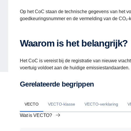
Op het CoC staan de technische gegevens van het vo
goedkeuringsnummer en de vermelding van de CO₂-k
Waarom is het belangrijk?
Het CoC is vereist bij de registratie van nieuwe vrac
voertuig voldoet aan de huidige emissiestandaarden.
Gerelateerde begrippen
VECTO
VECTO-klasse
VECTO-verklaring
V
Wat is VECTO?
Wat is een VECTO-klasse?
Wat is een VECTO-verklaring?
Wat betekent de VECTO-score voor CO₂-uitstoot?
Wat is de relatie tussen VECTO en kilometerheffing?
Hoe kunt u de VECTO-klasse verbeteren?
Wat is het verschil tussen VECTO en werkelijk brands