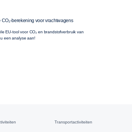
ële CO₂-berekening voor vrachtwagens
iële EU-tool voor CO₂ en brandstofverbruik van
u een analyse aan!
iviteiten
Transportactiviteiten