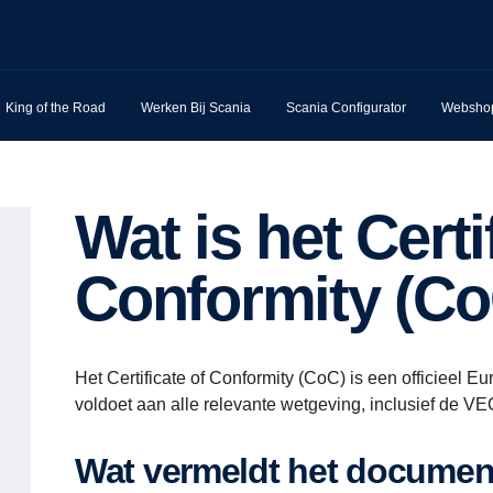
King of the Road
Werken Bij Scania
Scania Configurator
Websho
Wat is het Certificate of
Conformity (C
Het Certificate of Conformity (CoC) is een officieel 
voldoet aan alle relevante wetgeving, inclusief de V
Wat vermeldt het docume