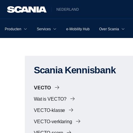
NEDERLAND
Producten
Services
e-Mobility Hub
Over Scania
Scania Kennisbank
VECTO
Wat is VECTO?
VECTO-klasse
VECTO-verklaring
VECTO-score