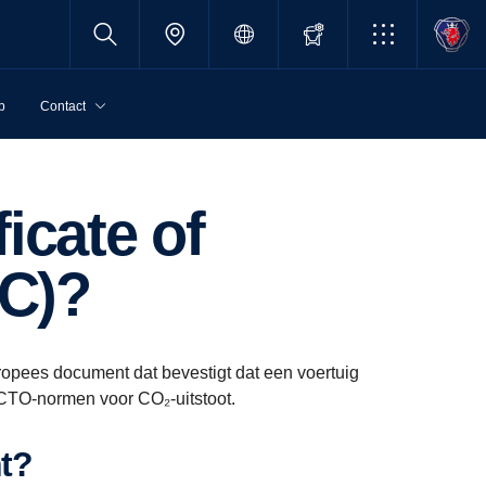
p
Contact
oC)?
Europees document dat bevestigt dat een voertuig
ECTO-normen voor CO₂-uitstoot.
nt?