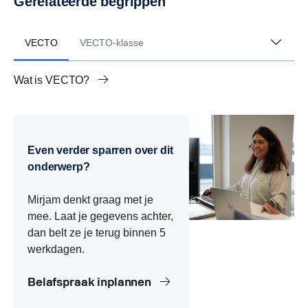
Gerelateerde begrippen
VECTO
VECTO-klasse
Wat is VECTO?
Wat is het verschil tussen VECTO en werkelijk
Wat is een VECTO-klasse?
Wat is een VECTO-verklaring?
Wat is het Certificate of Conformity (CoC)?
Wat betekent de VECTO-score voor CO₂-uitstoot?
Wat is de relatie tussen VECTO en kilometerheffing?
brandstofverbruik?
Even verder sparren over dit
onderwerp?
Mirjam denkt graag met je
mee. Laat je gegevens achter,
dan belt ze je terug binnen 5
werkdagen.
Belafspraak inplannen