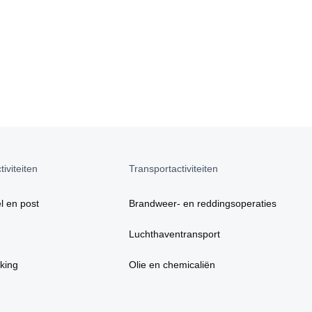
iviteiten
Transportactiviteiten
l en post
Brandweer- en reddingsoperaties
Luchthaventransport
king
Olie en chemicaliën