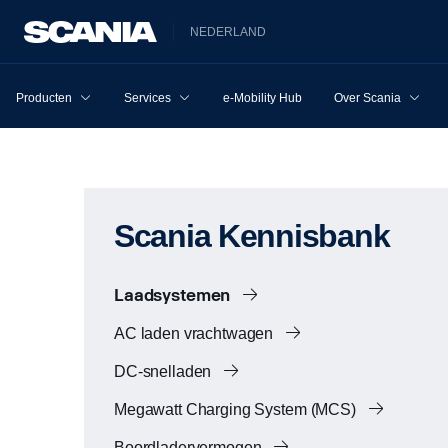
NEDERLAND
Producten
Services
e-Mobility Hub
Over Scania
Scania Kennisbank
Laadsystemen
AC laden vrachtwagen
DC-snelladen
Megawatt Charging System (MCS)
Boordladervermogen