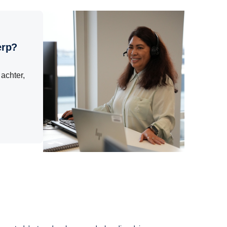
erp?
achter,