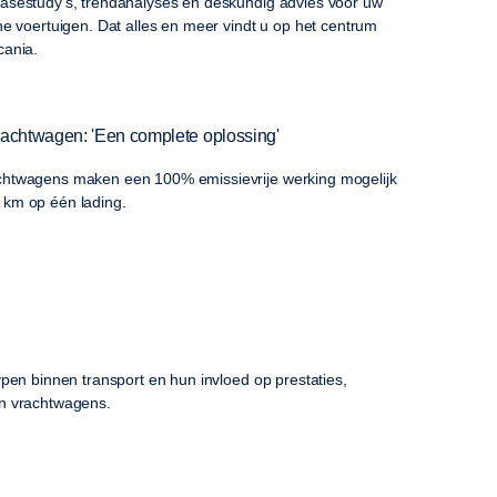
casestudy's, trendanalyses en deskundig advies voor uw
che voertuigen. Dat alles en meer vindt u op het centrum
cania.
 vrachtwagen: 'Een complete oplossing'
achtwagens maken een 100% emissievrije werking mogelijk
 km op één lading.
typen binnen transport en hun invloed op prestaties,
an vrachtwagens.