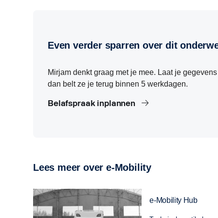
Wat is DC-snelladen?
Wat is Megawatt Charging System (MCS)?
Wat is boordladervermogen?
Wat betekent laadcurve van een vrachtwagenbatterij?
Even verder sparren over dit onderw
Mirjam denkt graag met je mee. Laat je gegevens 
dan belt ze je terug binnen 5 werkdagen.
Belafspraak inplannen
Lees meer over e-Mobility
e-Mobility Hub