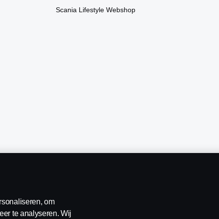
Scania Lifestyle Webshop
erklaring
Contact
Klokkenluiden
Cookiebeleid
Cookies
rsonaliseren, om
eer te analyseren. Wij