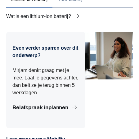
Wat is een lithium-ion batterij?
Wat is een NMC-batterij?
Wat is een LFP-batterij?
Wat is een LMFP-batterij?
Wat is een solid-state batterij?
Even verder sparren over dit
onderwerp?
Mirjam denkt graag met je
mee. Laat je gegevens achter,
dan belt ze je terug binnen 5
werkdagen.
Belafspraak inplannen