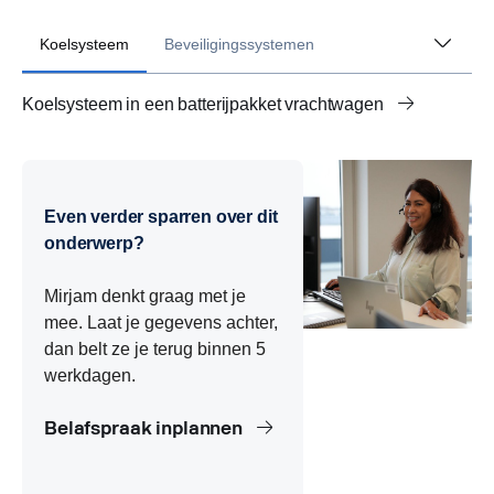
Koelsysteem
Beveiligingssystemen
Koelsysteem in een batterijpakket vrachtwagen
Beveiligingssystemen batterijpakket vrachtwagen
Isolatie in een batterijpakket vrachtwagen
Behuizing batterijpakket elektrische vrachtwagen
Even verder sparren over dit
onderwerp?
Mirjam denkt graag met je
mee. Laat je gegevens achter,
dan belt ze je terug binnen 5
werkdagen.
Belafspraak inplannen