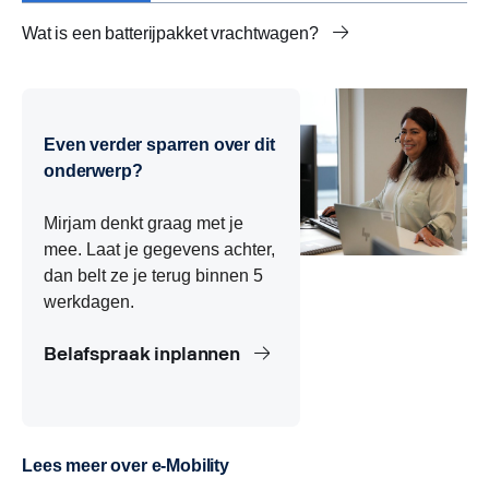
Wat is een batterijpakket vrachtwagen?
Hoeveel batterijpakketten heeft een elektrische
Opbouw batterijpakket elektrische vrachtwagen
Batterijpakket vs accupakket: wat is het verschil?
vrachtwagen?
Even verder sparren over dit
onderwerp?
Mirjam denkt graag met je
mee. Laat je gegevens achter,
dan belt ze je terug binnen 5
werkdagen.
Belafspraak inplannen
Lees meer over e-Mobility