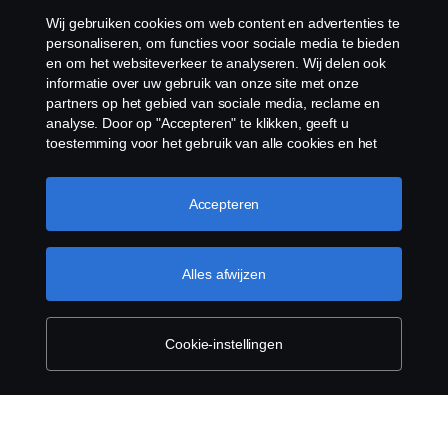
Wij gebruiken cookies om web content en advertenties te
Cookiebeleid
personaliseren, om functies voor sociale media te bieden
en om het websiteverkeer te analyseren. Wij delen ook
informatie over uw gebruik van onze site met onze
Cookies
partners op het gebied van sociale media, reclame en
analyse. Door op "Accepteren" te klikken, geeft u
toestemming voor het gebruik van alle cookies en het
delen van informatie. U kunt uw cookies ook beheren
door op "Cookie Instellingen" te klikken en de
categorieën te selecteren die u wilt accepteren. Voor een
Accepteren
meer gedetailleerde uitleg over hoe wij cookies
gebruiken, verwijzen wij u naar onze cookies pagina, die
© Copyright Scania 2026 Alle Rechten
u kunt vinden door op de link onder deze tekst te
Alles afwijzen
Voorbehouden. Scania Nederland B.V. Postbus
klikken.
Meer informatie over uw privacy
9598 4801 LN, Spinveld 57, 4815 HV Breda / T +31
(0)76-5254 000 KvK-nummer: 27136821
Cookie-instellingen