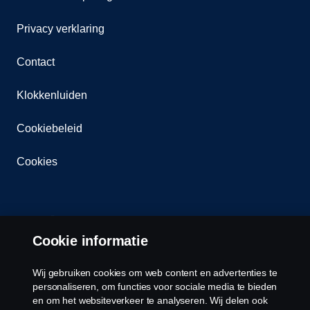
Privacy verklaring
Contact
Klokkenluiden
Cookiebeleid
Cookies
Cookie informatie
Wij gebruiken cookies om web content en advertenties te
© Copyright Scania 2026 Alle Rechten
personaliseren, om functies voor sociale media te bieden
Voorbehouden. Scania Nederland B.V. Postbus
en om het websiteverkeer te analyseren. Wij delen ook
9598 4801 LN, Spinveld 57, 4815 HV Breda / T +31