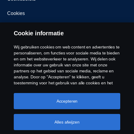
Cookies
Cookie informatie
Wij gebruiken cookies om web content en advertenties te
personaliseren, om functies voor sociale media te bieden
en om het websiteverkeer te analyseren. Wij delen ook
© Copyright Scania 2026 Alle Rechten
informatie over uw gebruik van onze site met onze
Voorbehouden. Scania Nederland B.V. Postbus
partners op het gebied van sociale media, reclame en
9598 4801 LN, Spinveld 57, 4815 HV Breda / T +31
analyse. Door op "Accepteren" te klikken, geeft u
(0)76-5254 000 KvK-nummer: 27136821
toestemming voor het gebruik van alle cookies en het
delen van informatie. U kunt uw cookies ook beheren
door op "Cookie Instellingen" te klikken en de
categorieën te selecteren die u wilt accepteren. Voor een
Accepteren
meer gedetailleerde uitleg over hoe wij cookies
gebruiken, verwijzen wij u naar onze cookies pagina, die
u kunt vinden door op de link onder deze tekst te
Alles afwijzen
klikken.
Meer informatie over uw privacy