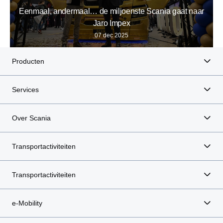
Eenmaal, andermaal… de miljoenste Scania gaat naar
Jaro Impex
07 dec 2025
Producten
Services
Over Scania
Transportactiviteiten
Transportactiviteiten
e-Mobility