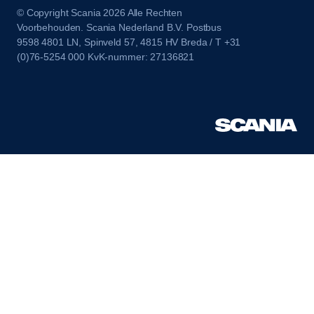
© Copyright Scania 2026 Alle Rechten
Voorbehouden. Scania Nederland B.V. Postbus
9598 4801 LN, Spinveld 57, 4815 HV Breda / T +31
(0)76-5254 000 KvK-nummer: 27136821