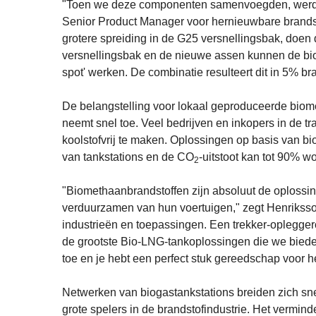
"Toen we deze componenten samenvoegden, werd het
Senior Product Manager voor hernieuwbare brandsto
grotere spreiding in de G25 versnellingsbak, doen
versnellingsbak en de nieuwe assen kunnen de biog
spot' werken. De combinatie resulteert dit in 5% br
De belangstelling voor lokaal geproduceerde bio
neemt snel toe. Veel bedrijven en inkopers in de t
koolstofvrij te maken. Oplossingen op basis van b
van tankstations en de CO
-uitstoot kan tot 90% w
2
"Biomethaanbrandstoffen zijn absoluut de oplossin
verduurzamen van hun voertuigen," zegt Henriksso
industrieën en toepassingen. Een trekker-oplegger
de grootste Bio-LNG-tankoplossingen die we bied
toe en je hebt een perfect stuk gereedschap voor 
Netwerken van biogastankstations breiden zich sn
grote spelers in de brandstofindustrie. Het vermin