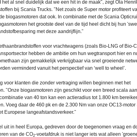
 al snel duidelijk dat we een hit in de maak", zegt Ola Henri
ffen bij Scania Trucks. "Net zoals de Super motor profiteert v
 de biogasmotoren dat ook. In combinatie met de Scania Opticru
asmotoren het grootste deel van de tijd heel dicht bij hun 'swe
andstofbesparing met deze aandrijflijn."
methaanbrandstoffen voor vrachtwagens (zoals Bio-LNG of Bio-
ransportsector hebben de ambitie om hun wegtransport hier en n
iomethaan zijn gemakkelijk verkrijgbaar via snel groeiende netw
orden verminderd vanuit het perspectief van ‘well to wheel’.
g voor klanten die zonder vertraging willen beginnen met het
n. "Onze biogasmotoren zijn geschikt voor een breed scala aa
combinatie van 40 ton kan een actieradius tot 1.800 km bereike
en. Voeg daar de 460 pk en de 2.300 Nm van onze OC13-motor
het Europese langeafstandsverkeer."
el uit in heel Europa, gedreven door de toegenomen vraag en d
deren van de CO
-voetafdruk is niet langer iets wat alleen 'groen
2