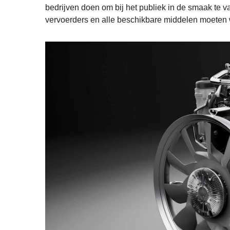
bedrijven doen om bij het publiek in de smaak te v
vervoerders en alle beschikbare middelen moeten 