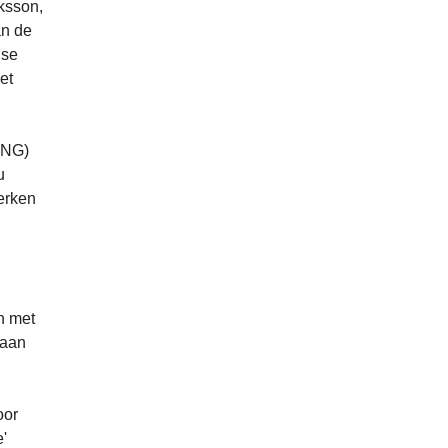
ksson,
an de
ise
et
CNG)
u
erken
n
n met
 aan
oor
e'