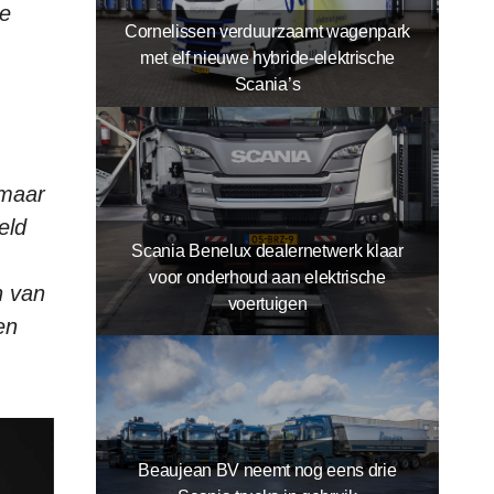
le
Cornelissen verduurzaamt wagenpark
met elf nieuwe hybride-elektrische
Scania’s
 maar
eld
Scania Benelux dealernetwerk klaar
voor onderhoud aan elektrische
n van
voertuigen
en
Beaujean BV neemt nog eens drie