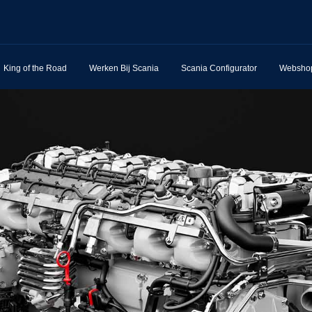
King of the Road
Werken Bij Scania
Scania Configurator
Websho